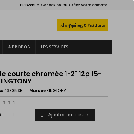
Bienvenue,
Connexion
ou
Créez votre compte
×
×
×
shopping_cart
Panier:
0
Produits
_outline
ist
A PROPOS
LES SERVICES
)
)
le courte chromée 1-2" 12p 15-
KINGTONY
ce
433015SR
Marque
KINGTONY
Ajouter au panier
é
