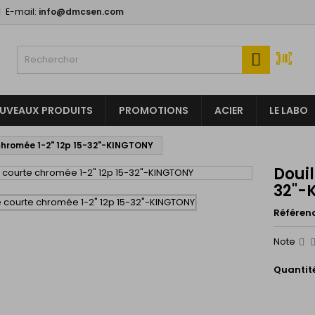
E-mail:
info@dmcsen.com
y wishlists
(title))
onnexion

us devez être connecté pour ajouter des produits à votre liste
abel))
nvies.
add_circle
Create new l
UVEAUX PRODUITS
PROMOTIONS
ACIER
LE LABO
((cancelText))
((loginText)
 chromée 1-2" 12p 15-32"-KINGTONY
((cancelText))
((createText)
Douil
32"-
Référen
Note
Quantit