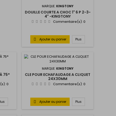
MARQUE:
KINGTONY
DOUILLE COURTE A CHOC 1" 6 P 2-3-
4" -KINGTONY
Commentaire(s):
0
Ajouter au panier
Plus

MARQUE:
KINGTONY
À 75°
CLE POUR ECHAFAUDAGE A CLIQUET
24X30MM
(s):
0
Commentaire(s):
0
Plus
Ajouter au panier
Plus
