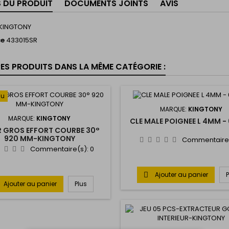
S DU PRODUIT
DOCUMENTS JOINTS
AVIS
KINGTONY
ce
433015SR
RES PRODUITS DANS LA MÊME CATÉGORIE :
au
MARQUE:
KINGTONY
MARQUE:
KINGTONY
CLE MALE POIGNEE L 4MM -
ER GROS EFFORT COURBE 30°
920 MM-KINGTONY
Commentaire
Commentaire(s):
0
Ajouter au panier

Ajouter au panier
Plus