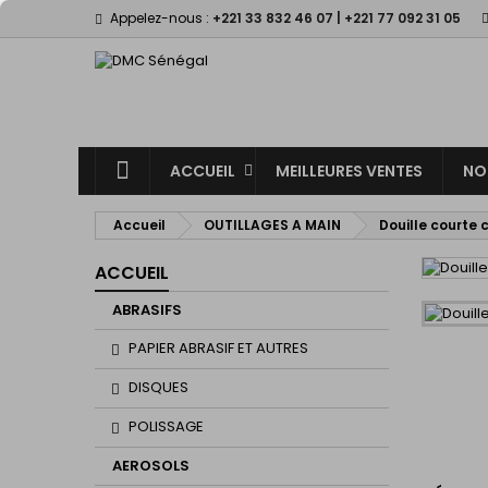
Appelez-nous :
+221 33 832 46 07 | +221 77 092 31 05
M
(
C
Vo
((l
d'e
ACCUEIL
MEILLEURES VENTES
NO
Accueil
OUTILLAGES A MAIN
Douille courte
ACCUEIL
ABRASIFS
PAPIER ABRASIF ET AUTRES
DISQUES
POLISSAGE
AEROSOLS