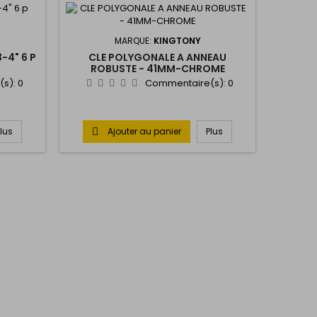
MARQUE:
KINGTONY
-4" 6 P
CLE POLYGONALE A ANNEAU
ROBUSTE - 41MM-CHROME
(s):
0
Commentaire(s):
0
Plus
Ajouter au panier
Plus
