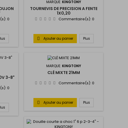
MARQUE:
KINGTONY
GOUJON
TOURNEVIS DE PRECISION A FENTE
Y
1X0,20
(s):
0
Commentaire(s):
0
Plus
Ajouter au panier
Plus

MARQUE:
KINGTONY
CLÉ MIXTE 21MM
0V 3-8"
Commentaire(s):
0
(s):
0
Ajouter au panier
Plus

Plus