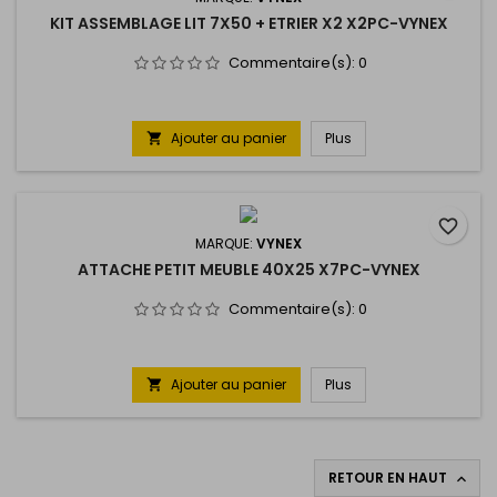
KIT ASSEMBLAGE LIT 7X50 + ETRIER X2 X2PC-VYNEX
Commentaire(s):
0
Ajouter au panier
Plus

favorite_border
MARQUE:
VYNEX
ATTACHE PETIT MEUBLE 40X25 X7PC-VYNEX
Commentaire(s):
0
Ajouter au panier
Plus

RETOUR EN HAUT
