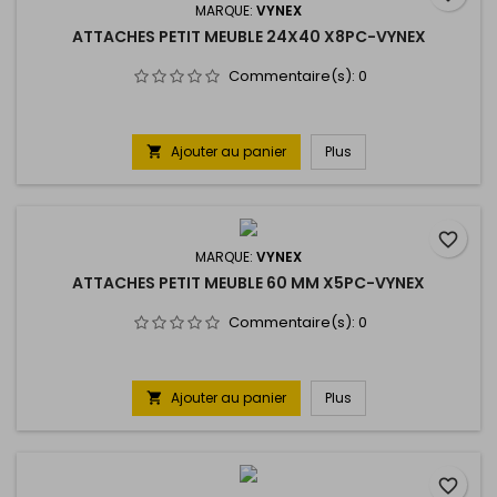
MARQUE:
VYNEX
ATTACHES PETIT MEUBLE 24X40 X8PC-VYNEX
Commentaire(s):
0
Ajouter au panier
Plus

favorite_border
MARQUE:
VYNEX
ATTACHES PETIT MEUBLE 60 MM X5PC-VYNEX
Commentaire(s):
0
Ajouter au panier
Plus

favorite_border