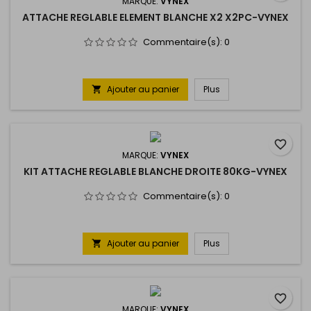
MARQUE:
VYNEX
ATTACHE REGLABLE ELEMENT BLANCHE X2 X2PC-VYNEX
Commentaire(s):
0
Ajouter au panier
Plus

favorite_border
MARQUE:
VYNEX
KIT ATTACHE REGLABLE BLANCHE DROITE 80KG-VYNEX
Commentaire(s):
0
Ajouter au panier
Plus

favorite_border
MARQUE:
VYNEX