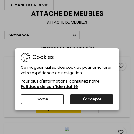
DEMANDER UN DEVIS
ATTACHE DE MEUBLES
ATTACHE DE MEUBLES

Pertinence
Affichage 1-9 de 9 article(s)
Cookies
favorite_border
Ce magasin utilise des cookies pour améliorer
MARQUE:
VYNEX
votre expérience de navigation.
ATTACHE PORTE TABL 26X32MM X4PC-VYNEX
Pour plus d'informations, consultez notre
Politique de confidentialité
.
Commentaire(s):
0
Sortie
J'accepte
Ajouter au panier
Plus

favorite_border