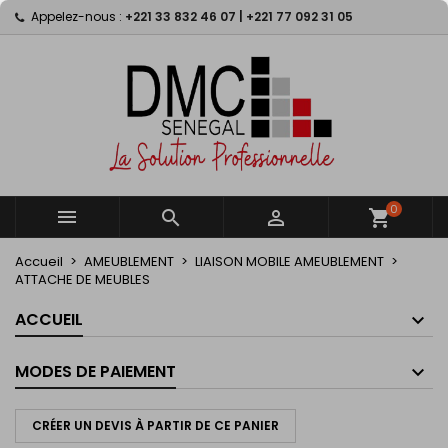
Appelez-nous :
+221 33 832 46 07 | +221 77 092 31 05
×
×
×
×
My wishlists
((modalTitle))
Créer une liste d'envies
Connexion
Create new list
add_circle_outline
((confirmMessage))
Vous devez être connecté pour ajouter des produits
Nom de la liste d'envies
à votre liste d'envies.
((cancelText))
((modalDeleteText))
Annuler
Connexion
Annuler
Créer une liste d'envies
0



shopping_cart
Accueil
AMEUBLEMENT
LIAISON MOBILE AMEUBLEMENT
ATTACHE DE MEUBLES
ACCUEIL
MODES DE PAIEMENT
CRÉER UN DEVIS À PARTIR DE CE PANIER