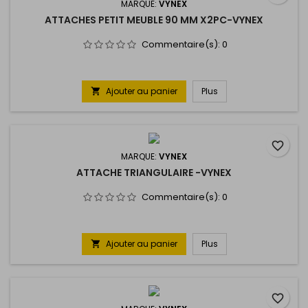
MARQUE:
VYNEX
ATTACHES PETIT MEUBLE 90 MM X2PC-VYNEX
Commentaire(s):
0
Ajouter au panier
Plus

favorite_border
MARQUE:
VYNEX
ATTACHE TRIANGULAIRE -VYNEX
Commentaire(s):
0
Ajouter au panier
Plus

favorite_border