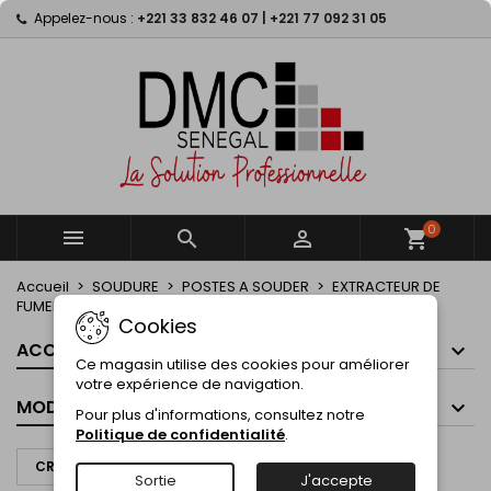
Appelez-nous :
+221 33 832 46 07 | +221 77 092 31 05
×
×
×
×
My wishlists
((modalTitle))
((title))
Connexion
((confirmMessage))
Vous devez être connecté pour ajouter des produits
((label))
à votre liste d'envies.
add_circle_outline
Create new list
((cancelText))
((modalDeleteText))
((cancelText))
((loginText))
((cancelText))
((createText))
0



shopping_cart
Accueil
SOUDURE
POSTES A SOUDER
EXTRACTEUR DE
FUMEE
Cookies
ACCUEIL
Ce magasin utilise des cookies pour améliorer
votre expérience de navigation.
MODES DE PAIEMENT
Pour plus d'informations, consultez notre
Politique de confidentialité
.
CRÉER UN DEVIS À PARTIR DE CE PANIER
Sortie
J'accepte