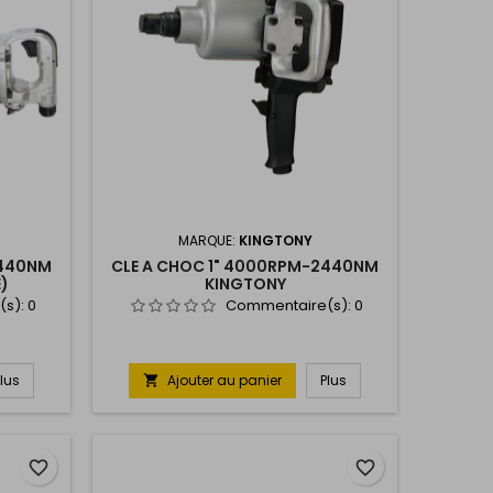
MARQUE:
KINGTONY
2440NM
CLE A CHOC 1" 4000RPM-2440NM
)
KINGTONY
(s):
0
Commentaire(s):
0
Plus
Ajouter au panier
Plus

favorite_border
favorite_border