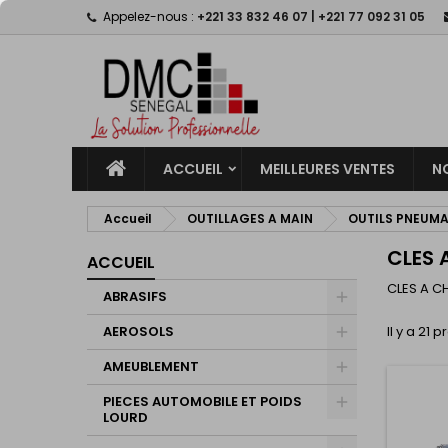
Appelez-nous :
+221 33 832 46 07 | +221 77 092 31 05
M
(
C
C
add_circle_outline
((
Vo
No
d'e
ACCUEIL
MEILLEURES VENTES
N
Accueil
OUTILLAGES A MAIN
OUTILS PNEUM
CLES 
ACCUEIL
CLES A 
ABRASIFS
AEROSOLS
Il y a 21 p
AMEUBLEMENT
PIECES AUTOMOBILE ET POIDS
LOURD