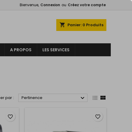
Bienvenue,
Connexion
ou
Créez votre compte
×
×
×
×
shopping_cart
Panier:
0
Produits
A PROPOS
LES SERVICES
)
n
s



ier par :
Pertinence
favorite_border
favorite_border