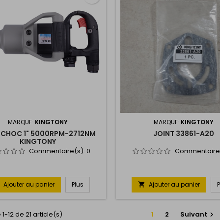
MARQUE:
KINGTONY
MARQUE:
KINGTONY
A CHOC 1" 5000RPM-2712NM
JOINT 33861-A20
KINGTONY
Commentaire(s):
0
Commentaire
Ajouter au panier
Plus
Ajouter au panier

1-12 de 21 article(s)
1
2
Suivant
