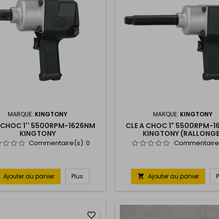
MARQUE:
KINGTONY
MARQUE:
KINGTONY
A CHOC 1'' 5500RPM-1626NM
CLE A CHOC 1" 5500RPM-
KINGTONY
KINGTONY (RALLONGE
Commentaire(s):
0
Commentaire
Ajouter au panier
Plus
Ajouter au panier

favorite_border