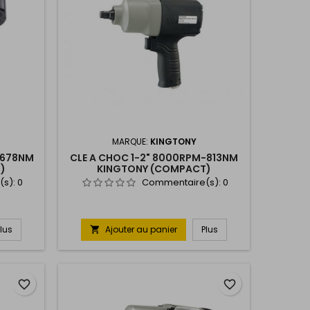
MARQUE:
KINGTONY
-678NM
CLE A CHOC 1-2" 8000RPM-813NM
)
KINGTONY (COMPACT)
(s):
0
Commentaire(s):
0
Plus
Ajouter au panier
Plus

favorite_border
favorite_border