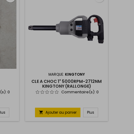
MARQUE:
KINGTONY
CLE A CHOC 1" 5000RPM-2712NM
KINGTONY (RALLONGE)
(s):
0
Commentaire(s):
0
Plus
Ajouter au panier
Plus
