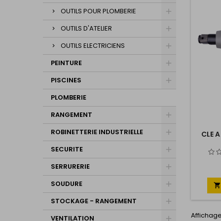
OUTILS POUR PLOMBERIE
OUTILS D'ATELIER
OUTILS ELECTRICIENS
PEINTURE
PISCINES
PLOMBERIE
RANGEMENT
ROBINETTERIE INDUSTRIELLE
CLE 
SECURITE
SERRURERIE
SOUDURE

STOCKAGE - RANGEMENT
Affichage 
VENTILATION