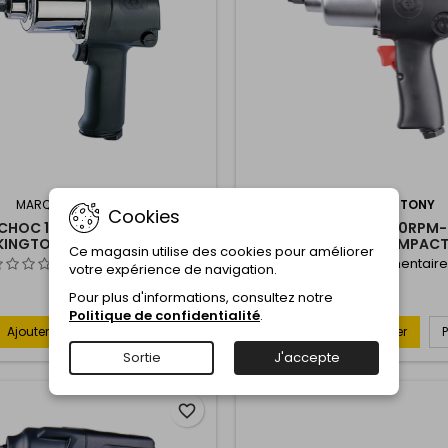
MARQUE:
KINGTONY
MARQUE:
KINGTONY
Cookies
 CHOC 1-2" 8000RPM-881NM
CLE A CHOC 1-2" 8000RPM
KINGTONY (COMPACT)
KINGTONY (COMPACT
Ce magasin utilise des cookies pour améliorer
Commentaire(s):
0
Commentaire
votre expérience de navigation.
Pour plus d'informations, consultez notre
Politique de confidentialité
.
Ajouter au panier
Plus
Ajouter au panier

Sortie
J'accepte
favorite_border