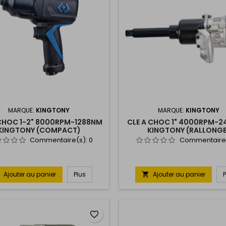
MARQUE:
KINGTONY
MARQUE:
KINGTONY
 CHOC 1-2" 8000RPM-1288NM
CLE A CHOC 1" 4000RPM-
KINGTONY (COMPACT)
KINGTONY (RALLONGE
Commentaire(s):
0
Commentaire
Ajouter au panier
Plus
Ajouter au panier

favorite_border