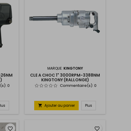
MARQUE:
KINGTONY
1626NM
CLE A CHOC 1" 3000RPM-3388NM
)
KINGTONY (RALLONGE)
(s):
0
Commentaire(s):
0
Plus
Ajouter au panier
Plus

favorite_border
favorite_border