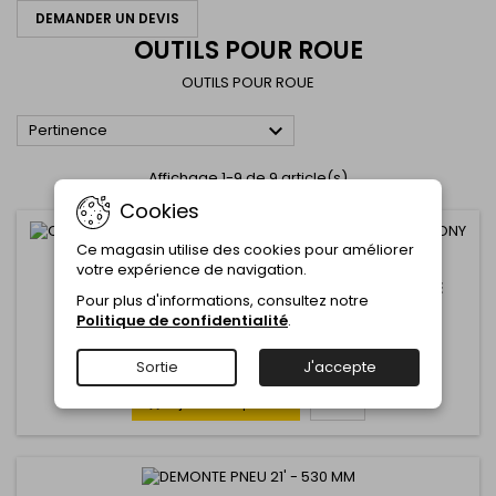
DEMANDER UN DEVIS
OUTILS POUR ROUE
OUTILS POUR ROUE

Pertinence
Affichage 1-9 de 9 article(s)
Cookies
Ce magasin utilise des cookies pour améliorer
MARQUE:
KINGTONY
votre expérience de navigation.
COFFRET 8PCS GUIDE ALIGNEMENT GOUJON ROUE
Pour plus d'informations, consultez notre
KINGTONY
Politique de confidentialité
.
Commentaire(s):
0
Sortie
J'accepte
Ajouter au panier
Plus
