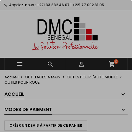
Appelez-nous :
+221 33 832 46 07 | +221 77 092 31 05
×
×
×
×
My wishlists
((modalTitle))
((title))
Connexion
((confirmMessage))
Vous devez être connecté pour ajouter des produits
((label))
à votre liste d'envies.
add_circle_outline
Create new list
((cancelText))
((modalDeleteText))
((cancelText))
((loginText))
((cancelText))
((createText))
0



shopping_cart
Accueil
OUTILLAGES A MAIN
OUTILS POUR L'AUTOMOBILE
OUTILS POUR ROUE
ACCUEIL
MODES DE PAIEMENT
CRÉER UN DEVIS À PARTIR DE CE PANIER