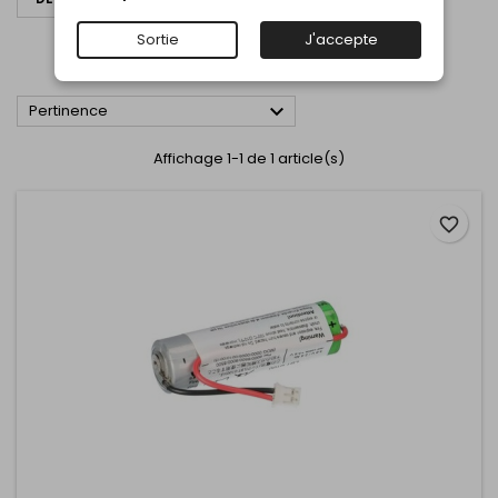
BATTERIE
Sortie
J'accepte
BATTERIE

Pertinence
Affichage 1-1 de 1 article(s)
favorite_border