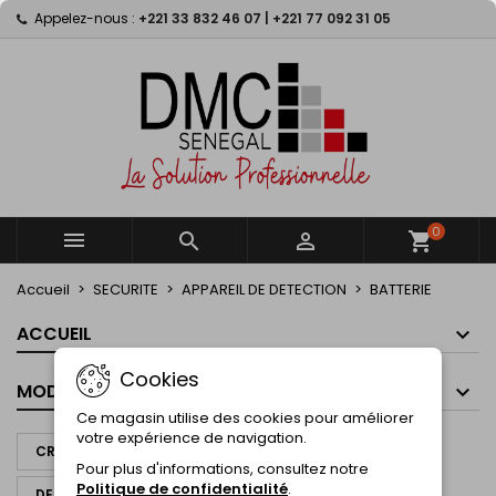
Appelez-nous :
+221 33 832 46 07 | +221 77 092 31 05
×
×
×
×
My wishlists
((modalTitle))
Créer une liste d'envies
Connexion
Create new list
add_circle_outline
((confirmMessage))
Vous devez être connecté pour ajouter des produits
Nom de la liste d'envies
à votre liste d'envies.
((cancelText))
((modalDeleteText))
Annuler
Connexion
Annuler
Créer une liste d'envies
0



shopping_cart
Accueil
SECURITE
APPAREIL DE DETECTION
BATTERIE
ACCUEIL
Cookies
MODES DE PAIEMENT
Ce magasin utilise des cookies pour améliorer
votre expérience de navigation.
CRÉER UN DEVIS À PARTIR DE CE PANIER
Pour plus d'informations, consultez notre
Politique de confidentialité
.
DEMANDER UN DEVIS