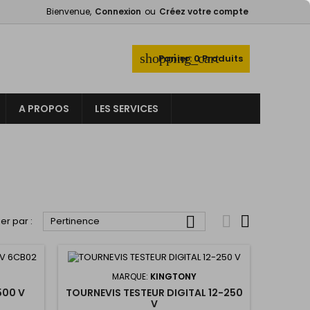
Bienvenue,
Connexion
ou
Créez votre compte
×
×
×
×
shopping_cart
Panier:
0
Produits
_outline
ist
A PROPOS
LES SERVICES
)
)
)



ier par :
Pertinence
MARQUE:
KINGTONY
500 V
TOURNEVIS TESTEUR DIGITAL 12-250
V