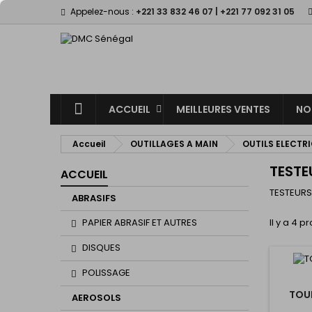
Appelez-nous :
+221 33 832 46 07 | +221 77 092 31 05
M
(
(
C
((
Vo
((l
d'e
ACCUEIL
MEILLEURES VENTES
NO
Accueil
OUTILLAGES A MAIN
OUTILS ELECTR
TESTE
ACCUEIL
TESTEURS
ABRASIFS
PAPIER ABRASIF ET AUTRES
Il y a 4 p
DISQUES
POLISSAGE
TOUR
AEROSOLS