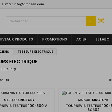
E-mail:
info@dmcsen.com
y wishlists
(modalTitle))
(title))
onnexion

confirmMessage))
us devez être connecté pour ajouter des produits à votre liste
abel))
nvies.
add_circle
Create new l
UVEAUX PRODUITS
PROMOTIONS
ACIER
LE LABO
((cancelText))
((modalDeleteText)
((cancelText))
((loginText)
ICIENS
TESTEURS ELECTRIQUE
((cancelText))
((createText)
URS ELECTRIQUE
 ELECTRIQUE
roduits.
Tr
MARQUE:
KINGTONY
MARQUE:
KINGTONY
NEVIS TESTEUR 100-500 V
TOURNEVIS TESTEUR 100-
6CB02