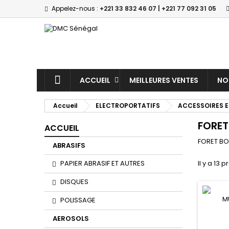
Appelez-nous :
+221 33 832 46 07 | +221 77 092 31 05
ACCUEIL
MEILLEURES VENTES
NO
Accueil
ELECTROPORTATIFS
ACCESSOIRES E
FORET
ACCUEIL
FORET BO
ABRASIFS
PAPIER ABRASIF ET AUTRES
Il y a 13 p
DISQUES
POLISSAGE
AEROSOLS