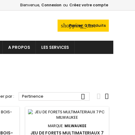
Bienvenue,
Connexion
ou
Créez votre compte
shopping_cart
Panier:
0
Produits
A PROPOS
LES SERVICES



ier par :
Pertinence
MARQUE:
MILWAUKEE
 BOIS-
JEU DE FORETS MULTIMATERIAUX 7