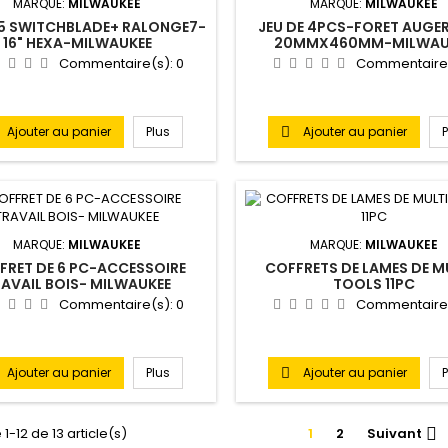
MARQUE:
MILWAUKEE
MARQUE:
MILWAUKEE
 5 SWITCHBLADE+ RALONGE7-
JEU DE 4PCS-FORET AUGER
16" HEXA-MILWAUKEE
20MMX460MM-MILWAU
Commentaire(s):
0
Commentaire
Ajouter au panier
Plus
Ajouter au panier

MARQUE:
MILWAUKEE
MARQUE:
MILWAUKEE
FRET DE 6 PC-ACCESSOIRE
COFFRETS DE LAMES DE M
AVAIL BOIS- MILWAUKEE
TOOLS 11PC
Commentaire(s):
0
Commentaire
Ajouter au panier
Plus
Ajouter au panier

1-12 de 13 article(s)
1
2
Suivant
