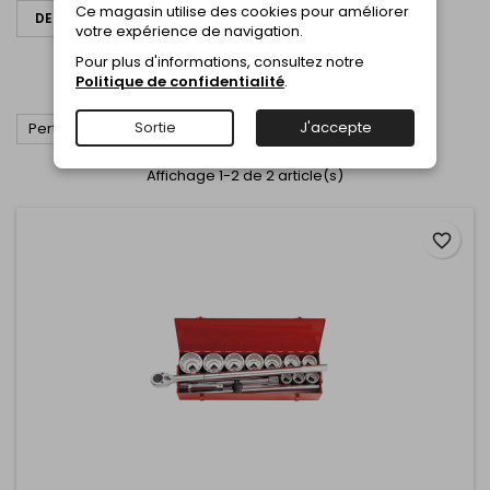
Ce magasin utilise des cookies pour améliorer
DEMANDER UN DEVIS
votre expérience de navigation.
JEUX DOUILLES A MAIN 1"
Pour plus d'informations, consultez notre
Politique de confidentialité
.
JEUX DOUILLES A MAIN 1"
Sortie
J'accepte

Pertinence
Affichage 1-2 de 2 article(s)
favorite_border