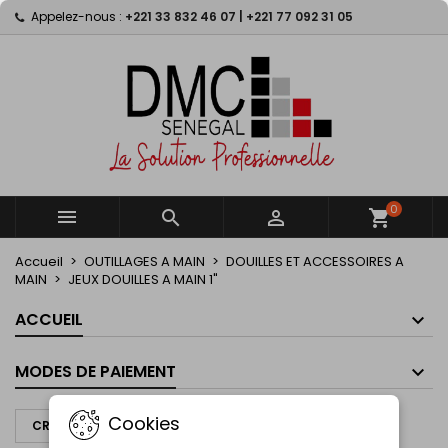
Appelez-nous :
+221 33 832 46 07 | +221 77 092 31 05
×
×
×
×
My wishlists
((modalTitle))
Créer une liste d'envies
Connexion
Create new list
add_circle_outline
((confirmMessage))
Vous devez être connecté pour ajouter des produits
Nom de la liste d'envies
à votre liste d'envies.
((cancelText))
((modalDeleteText))
Annuler
Connexion
Annuler
Créer une liste d'envies
0



shopping_cart
Accueil
OUTILLAGES A MAIN
DOUILLES ET ACCESSOIRES A
MAIN
JEUX DOUILLES A MAIN 1"
ACCUEIL
MODES DE PAIEMENT
Cookies
CRÉER UN DEVIS À PARTIR DE CE PANIER