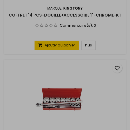
MARQUE:
KINGTONY
COFFRET 14 PCS-DOUILLE+ACCESSOIRE 1"-CHROME-KT
Commentaire(s):
0
Ajouter au panier
Plus

favorite_border