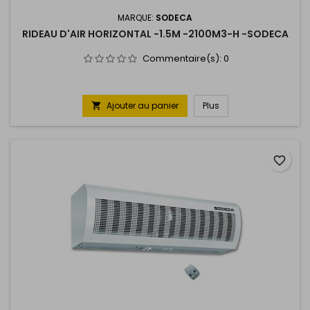
MARQUE:
SODECA
RIDEAU D'AIR HORIZONTAL -1.5M -2100M3-H -SODECA
Commentaire(s):
0
Ajouter au panier
Plus

favorite_border