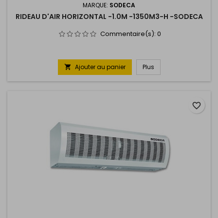
MARQUE:
SODECA
RIDEAU D'AIR HORIZONTAL -1.0M -1350M3-H -SODECA
Commentaire(s):
0
Ajouter au panier
Plus

favorite_border