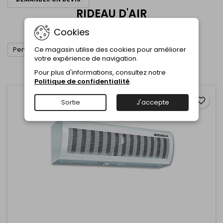
RIDEAU D'AIR
RIDEAU D'AIR
Cookies

Ce magasin utilise des cookies pour améliorer
Pertinence
votre expérience de navigation.
Affichage 1-3 de 3 article(s)
Pour plus d'informations, consultez notre
Politique de confidentialité
.
favorite_border
Sortie
J'accepte