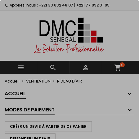
Appelez-nous :
+221 33 832 46 07 | +221 77 092 31 05
×
×
×
×
My wishlists
((modalTitle))
Créer une liste d'envies
Connexion
Create new list
add_circle_outline
((confirmMessage))
Vous devez être connecté pour ajouter des produits
Nom de la liste d'envies
à votre liste d'envies.
((cancelText))
((modalDeleteText))
Annuler
Connexion
Annuler
Créer une liste d'envies
0



shopping_cart
Accueil
VENTILATION
RIDEAU D'AIR
ACCUEIL
MODES DE PAIEMENT
CRÉER UN DEVIS À PARTIR DE CE PANIER
DEMANDER UN DEVIS