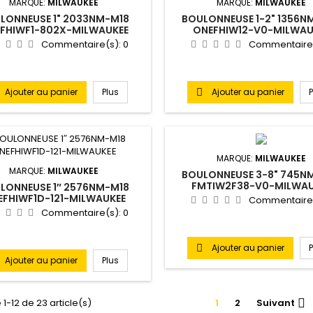
MARQUE:
MILWAUKEE
MARQUE:
MILWAUKEE
LONNEUSE 1" 2033NM-M18
BOULONNEUSE 1-2" 1356N
FHIWF1-802X-MILWAUKEE
ONEFHIW12-V0-MILWAU
Commentaire(s):
0
Commentaire
Ajouter au panier
Plus
Ajouter au panier

MARQUE:
MILWAUKEE
MARQUE:
MILWAUKEE
BOULONNEUSE 3-8" 745N
FMTIW2F38-V0-MILWAU
LONNEUSE 1″ 2576NM-M18
EFHIWF1D-121-MILWAUKEE
Commentaire
Commentaire(s):
0
Ajouter au panier

Ajouter au panier
Plus
 1-12 de 23 article(s)
1
2
Suivant
