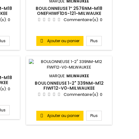
MARQUE:
MILWAUKEE
M-M18
BOULONNEUSE 1″ 2576NM-M18
KEE
ONEFHIWF1DS-121-MILWAUKE
(s):
0
Commentaire(s):
0
Plus
Ajouter au panier
Plus

MARQUE:
MILWAUKEE
M-M18
KEE
BOULONNEUSE 1-2" 339NM-M12
FIWF12-V0-MILWAUKEE
(s):
0
Commentaire(s):
0
Plus
Ajouter au panier
Plus
