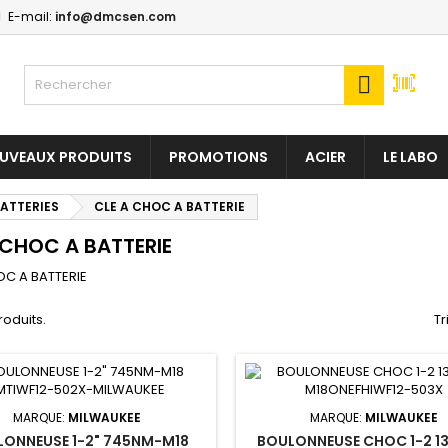
E-mail:
info@dmcsen.com
y wishlists
(modalTitle))
(title))
onnexion

confirmMessage))
us devez être connecté pour ajouter des produits à votre liste
abel))
nvies.
add_circle
Create new l
UVEAUX PRODUITS
PROMOTIONS
ACIER
LE LABO
((cancelText))
((modalDeleteText)
((cancelText))
((loginText)
BATTERIES
CLE A CHOC A BATTERIE
((cancelText))
((createText)
 CHOC A BATTERIE
OC A BATTERIE
produits.
Tr
MARQUE:
MILWAUKEE
MARQUE:
MILWAUKEE
LONNEUSE 1-2" 745NM-M18
BOULONNEUSE CHOC 1-2 1