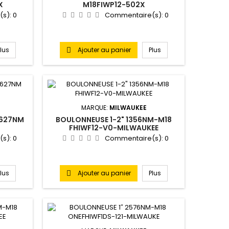
X
M18FIWP12-502X
(s):
0
Commentaire(s):
0
Plus
Ajouter au panier
Plus

MARQUE:
MILWAUKEE
1627NM
BOULONNEUSE 1-2" 1356NM-M18
FHIWF12-V0-MILWAUKEE
(s):
0
Commentaire(s):
0
Plus
Ajouter au panier
Plus
