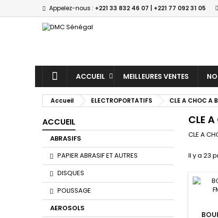
Appelez-nous :
+221 33 832 46 07 | +221 77 092 31 05
M
(
(
C
((
Vo
((l
d'e
ACCUEIL
MEILLEURES VENTES
NO
Accueil
ELECTROPORTATIFS
CLE A CHOC A 
CLE A
ACCUEIL
CLE A CH
ABRASIFS
PAPIER ABRASIF ET AUTRES
Il y a 23 
DISQUES
POLISSAGE
AEROSOLS
BOU