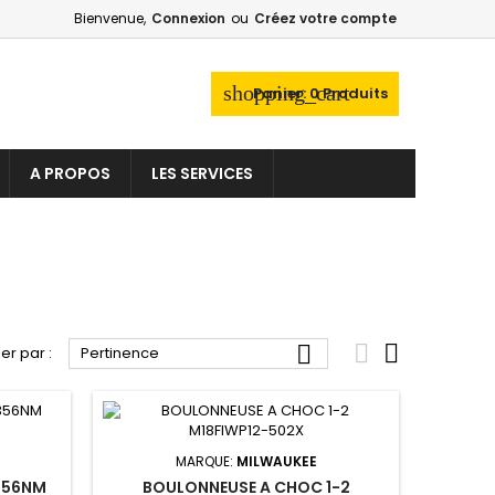
Bienvenue,
Connexion
ou
Créez votre compte
×
×
×
×
shopping_cart
Panier:
0
Produits
_outline
ist
A PROPOS
LES SERVICES
)
)
)



ier par :
Pertinence
MARQUE:
MILWAUKEE
356NM
BOULONNEUSE A CHOC 1-2