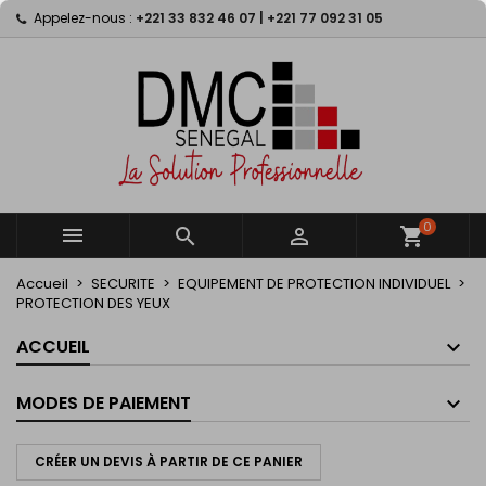
Appelez-nous :
+221 33 832 46 07 | +221 77 092 31 05
×
×
×
×
My wishlists
((modalTitle))
Créer une liste d'envies
Connexion
Create new list
add_circle_outline
((confirmMessage))
Vous devez être connecté pour ajouter des produits
Nom de la liste d'envies
à votre liste d'envies.
((cancelText))
((modalDeleteText))
Annuler
Connexion
Annuler
Créer une liste d'envies
0



shopping_cart
Accueil
SECURITE
EQUIPEMENT DE PROTECTION INDIVIDUEL
PROTECTION DES YEUX
ACCUEIL
MODES DE PAIEMENT
CRÉER UN DEVIS À PARTIR DE CE PANIER