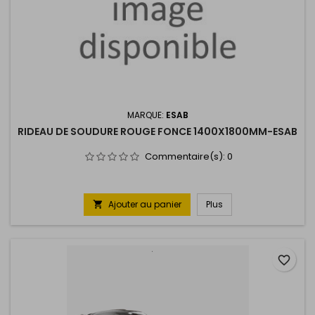
MARQUE:
ESAB
RIDEAU DE SOUDURE ROUGE FONCE 1400X1800MM-ESAB
Commentaire(s):
0
Ajouter au panier
Plus

favorite_border