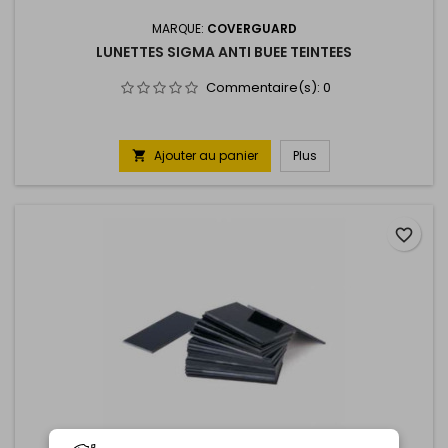
MARQUE:
COVERGUARD
LUNETTES SIGMA ANTI BUEE TEINTEES
Commentaire(s):
0
Ajouter au panier
Plus

favorite_border