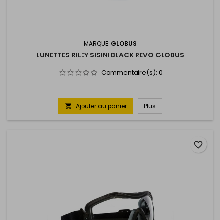
MARQUE:
GLOBUS
LUNETTES RILEY SISINI BLACK REVO GLOBUS
Commentaire(s):
0
Ajouter au panier
Plus

favorite_border