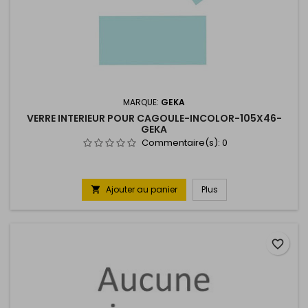
MARQUE:
GEKA
VERRE INTERIEUR POUR CAGOULE-INCOLOR-105X46-
GEKA
Commentaire(s):
0
Ajouter au panier
Plus

favorite_border