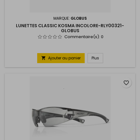
MARQUE:
GLOBUS
LUNETTES CLASSIC KOSMA INCOLORE-RLY00321-
GLOBUS
Commentaire(s):
0
Ajouter au panier
Plus

favorite_border