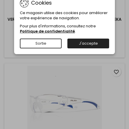
Cookies
Ce magasin utilise des cookies pour améliorer
MARQUE:
AUTRE
votre expérience de navigation.
VERRE PROTANE POUR CAGOULE-TEINTE 11-110X50-GEKA
Pour plus d'informations, consultez notre
Commentaire(s):
0
Politique de confidentialité
.
Sortie
J'accepte
Ajouter au panier
Plus

favorite_border