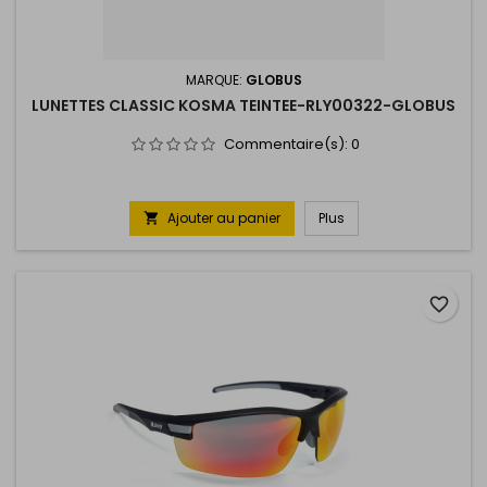
MARQUE:
GLOBUS
LUNETTES CLASSIC KOSMA TEINTEE-RLY00322-GLOBUS
Commentaire(s):
0
Ajouter au panier
Plus

favorite_border