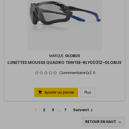
MARQUE:
GLOBUS
LUNETTES MOUSSE QUADRO TEINTEE-RLY00312-GLOBUS
Commentaire(s):
0
Ajouter au panier
Plus

1
2
3
…
7
Suivant

RETOUR EN HAUT
