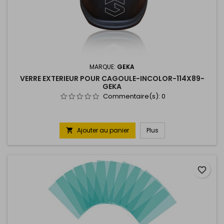
MARQUE:
GEKA
VERRE EXTERIEUR POUR CAGOULE-INCOLOR-114X89-
GEKA
Commentaire(s):
0
Ajouter au panier
Plus

favorite_border