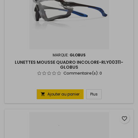
MARQUE:
GLOBUS
LUNETTES MOUSSE QUADRO INCOLORE-RLY00311-
GLOBUS
Commentaire(s):
0
Ajouter au panier
Plus

favorite_border