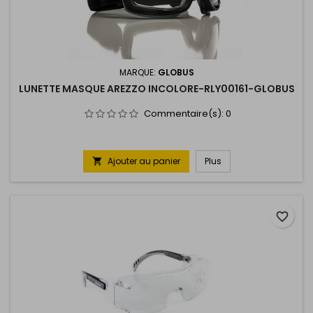
MARQUE:
GLOBUS
LUNETTE MASQUE AREZZO INCOLORE-RLY00161-GLOBUS
Commentaire(s):
0
Ajouter au panier
Plus

favorite_border