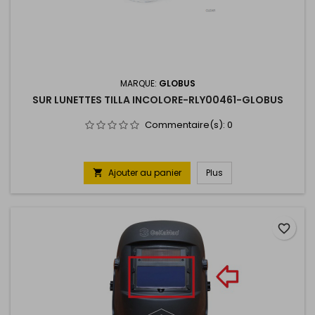
MARQUE:
GLOBUS
SUR LUNETTES TILLA INCOLORE-RLY00461-GLOBUS
Commentaire(s):
0
Ajouter au panier
Plus

favorite_border