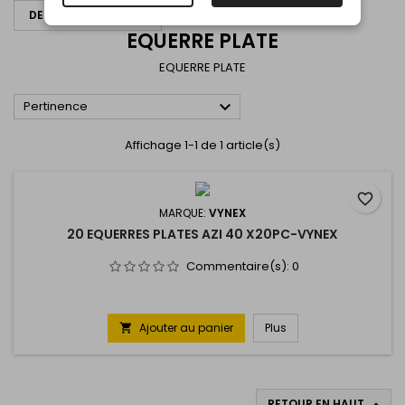
DEMANDER UN DEVIS
EQUERRE PLATE
EQUERRE PLATE

Pertinence
Affichage 1-1 de 1 article(s)
favorite_border
MARQUE:
VYNEX
20 EQUERRES PLATES AZI 40 X20PC-VYNEX
Commentaire(s):
0
Ajouter au panier
Plus

RETOUR EN HAUT