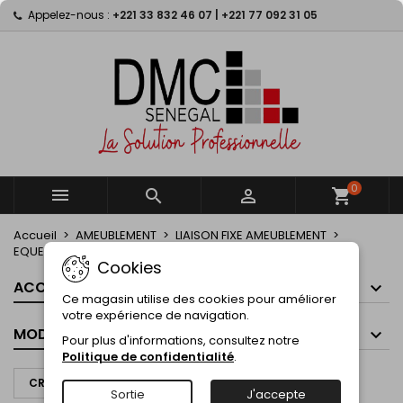
Appelez-nous :
+221 33 832 46 07 | +221 77 092 31 05
×
×
×
×
My wishlists
((modalTitle))
Créer une liste d'envies
Connexion
Create new list
add_circle_outline
((confirmMessage))
Vous devez être connecté pour ajouter des produits
Nom de la liste d'envies
à votre liste d'envies.
((cancelText))
((modalDeleteText))
Annuler
Connexion
Annuler
Créer une liste d'envies
0



shopping_cart
Accueil
AMEUBLEMENT
LIAISON FIXE AMEUBLEMENT
EQUERRE PLATE
Cookies
ACCUEIL
Ce magasin utilise des cookies pour améliorer
votre expérience de navigation.
MODES DE PAIEMENT
Pour plus d'informations, consultez notre
Politique de confidentialité
.
CRÉER UN DEVIS À PARTIR DE CE PANIER
Sortie
J'accepte