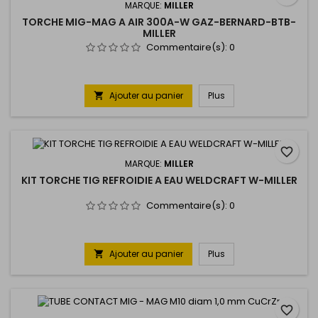
MARQUE:
MILLER
TORCHE MIG-MAG A AIR 300A-W GAZ-BERNARD-BTB-
MILLER
Commentaire(s):
0
Ajouter au panier
Plus

favorite_border
MARQUE:
MILLER
KIT TORCHE TIG REFROIDIE A EAU WELDCRAFT W-MILLER
Commentaire(s):
0
Ajouter au panier
Plus

favorite_border