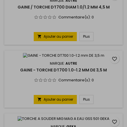
MARQUE:
AUTRE
GAINE / TORCHE DT700 DIAM 1.0/1.2 MM 4,5 M
Commentaire(s):
0
Ajouter au panier
Plus

favorite_border
MARQUE:
AUTRE
GAINE - TORCHE DT700 1.0-1.2 MM DE 3,5 M
Commentaire(s):
0
Ajouter au panier
Plus

favorite_border
MARQUE:
GEKA