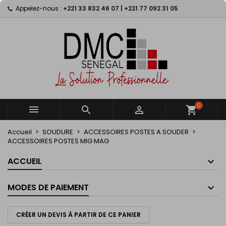
Appelez-nous :
+221 33 832 46 07 | +221 77 092 31 05
×
×
×
×
My wishlists
((modalTitle))
Créer une liste d'envies
Connexion
Create new list
add_circle_outline
((confirmMessage))
Vous devez être connecté pour ajouter des produits
Nom de la liste d'envies
à votre liste d'envies.
((cancelText))
((modalDeleteText))
Annuler
Connexion
Annuler
Créer une liste d'envies
0



shopping_cart
Accueil
SOUDURE
ACCESSOIRES POSTES A SOUDER
ACCESSOIRES POSTES MIG MAG
ACCUEIL
MODES DE PAIEMENT
CRÉER UN DEVIS À PARTIR DE CE PANIER