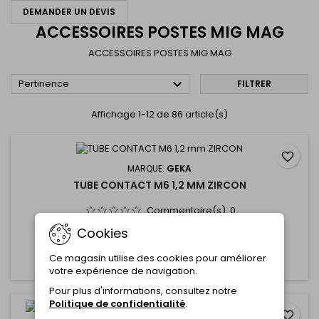
DEMANDER UN DEVIS
ACCESSOIRES POSTES MIG MAG
ACCESSOIRES POSTES MIG MAG

Pertinence
FILTRER
Affichage 1-12 de 86 article(s)
favorite_border
MARQUE:
GEKA
TUBE CONTACT M6 1,2 MM ZIRCON
Commentaire(s):
0
Cookies
Ce magasin utilise des cookies pour améliorer
Ajouter au panier
Plus

votre expérience de navigation.
Pour plus d'informations, consultez notre
Politique de confidentialité
.
favorite_border