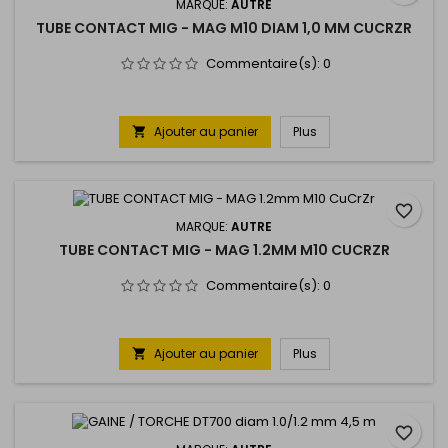
MARQUE:
AUTRE
TUBE CONTACT MIG - MAG M10 DIAM 1,0 MM CUCRZR
Commentaire(s):
0
Ajouter au panier
Plus

favorite_border
MARQUE:
AUTRE
TUBE CONTACT MIG - MAG 1.2MM M10 CUCRZR
Commentaire(s):
0
Ajouter au panier
Plus

favorite_border