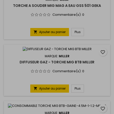
TORCHE A SOUDER MIG MAG A EAU GSS 501 GEKA
Commentaire(s):
0
Ajouter au panier
Plus

favorite_border
MARQUE:
MILLER
DIFFUSEUR GAZ - TORCHE MIG BTB MILLER
Commentaire(s):
0
Ajouter au panier
Plus

favorite_border
MARQUE:
MILLER