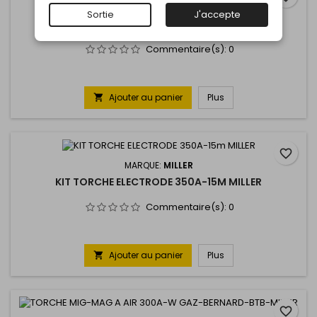
MARQUE:
MILLER
Sortie
J'accepte
TUBE CONTACT DIAM 1,2 MM - TORCHE MIG BTB
BERNARD
Commentaire(s):
0
Ajouter au panier
Plus

favorite_border
MARQUE:
MILLER
KIT TORCHE ELECTRODE 350A-15M MILLER
Commentaire(s):
0
Ajouter au panier
Plus

favorite_border