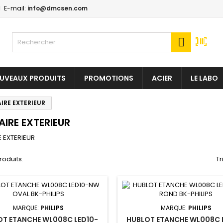
E-mail:
info@dmcsen.com
y wishlists
(modalTitle))
(title))
onnexion

confirmMessage))
us devez être connecté pour ajouter des produits à votre liste
abel))
nvies.
add_circle
Create new l
UVEAUX PRODUITS
PROMOTIONS
ACIER
LE LABO
((cancelText))
((modalDeleteText)
((cancelText))
((loginText)
IRE EXTERIEUR
((cancelText))
((createText)
AIRE EXTERIEUR
E EXTERIEUR
produits.
Tr
MARQUE:
PHILIPS
MARQUE:
PHILIPS
OT ETANCHE WL008C LED10-
HUBLOT ETANCHE WL008C 