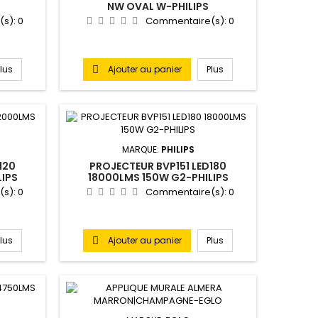
S
NW OVAL W-PHILIPS
(s):
0
Commentaire(s):
0
Plus
Ajouter au panier
Plus

MARQUE:
PHILIPS
120
PROJECTEUR BVP151 LED180
LIPS
18000LMS 150W G2-PHILIPS
(s):
0
Commentaire(s):
0
Plus
Ajouter au panier
Plus
