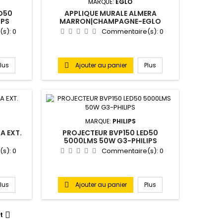
MARQUE:
EGLO
D50
APPLIQUE MURALE ALMERA
IPS
MARRON|CHAMPAGNE-EGLO
(s):
0
Commentaire(s):
0
Plus
Ajouter au panier
Plus

MARQUE:
PHILIPS
A EXT.
PROJECTEUR BVP150 LED50
5000LMS 50W G3-PHILIPS
(s):
0
Commentaire(s):
0
Plus
Ajouter au panier
Plus

t
