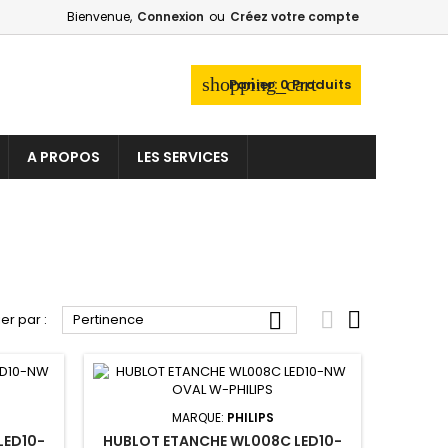
Bienvenue,
Connexion
ou
Créez votre compte
×
×
×
×
shopping_cart
Panier:
0
Produits
_outline
ist
A PROPOS
LES SERVICES
)
)
)



ier par :
Pertinence
MARQUE:
PHILIPS
LED10-
HUBLOT ETANCHE WL008C LED10-