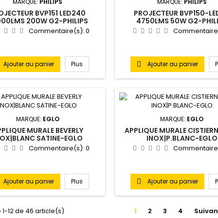
MARQUE:
PHILIPS
MARQUE:
PHILIPS
OJECTEUR BVP151 LED240
PROJECTEUR BVP150-LE
00LMS 200W G2-PHILIPS
4750LMS 50W G2-PHIL
Commentaire(s):
0
Commentaire
Ajouter au panier
Plus
Ajouter au panier

MARQUE:
EGLO
MARQUE:
EGLO
PPLIQUE MURALE BEVERLY
APPLIQUE MURALE CISTIERN
NOX|BLANC SATINE-EGLO
INOX|P.BLANC-EGLO
Commentaire(s):
0
Commentaire
Ajouter au panier
Plus
Ajouter au panier

 1-12 de 46 article(s)
1
2
3
4
Suivan