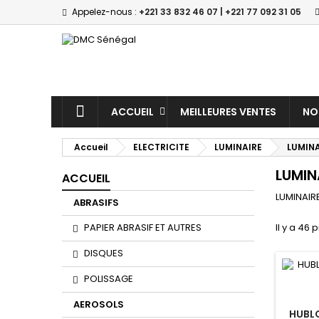
Appelez-nous :
+221 33 832 46 07 | +221 77 092 31 05
M
(
(
C
((
Vo
((l
d'e
ACCUEIL
MEILLEURES VENTES
NO
Accueil
ELECTRICITE
LUMINAIRE
LUMINA
LUMIN
ACCUEIL
LUMINAIR
ABRASIFS
PAPIER ABRASIF ET AUTRES
Il y a 46 
DISQUES
POLISSAGE
AEROSOLS
HUBL