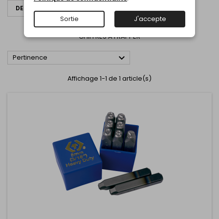
DEMANDER UN DEVIS
Sortie
J'accepte
CHIFFRES A FRAPPER
CHIFFRES A FRAPPER

Pertinence
Affichage 1-1 de 1 article(s)