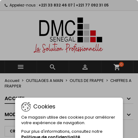
Appelez-nous :
+221 33 832 46 07 | +221 77 092 31 05
×
×
×
×
My wishlists
((modalTitle))
((title))
Connexion
((confirmMessage))
Vous devez être connecté pour ajouter des produits
((label))
à votre liste d'envies.
add_circle_outline
Create new list
((cancelText))
((modalDeleteText))
((cancelText))
((loginText))
((cancelText))
((createText))
0



shopping_cart
Accueil
OUTILLAGES A MAIN
OUTILS DE FRAPPE
CHIFFRES A
FRAPPER
ACCUEIL
Cookies
MODES DE PAIEMENT
Ce magasin utilise des cookies pour améliorer
votre expérience de navigation.
Pour plus d'informations, consultez notre
CRÉER UN DEVIS À PARTIR DE CE PANIER
Politique de confidentialité
.