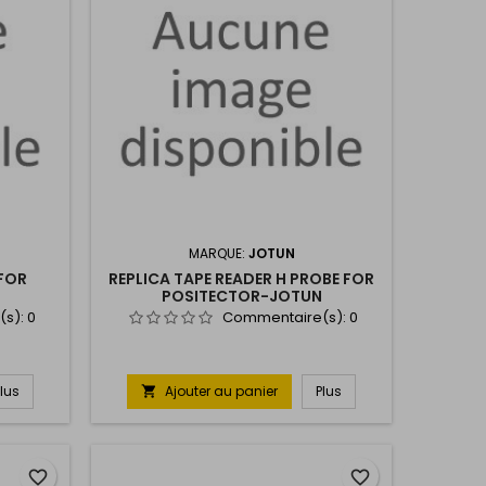
MARQUE:
JOTUN
 FOR
REPLICA TAPE READER H PROBE FOR
POSITECTOR-JOTUN
(s):
0
Commentaire(s):
0
Plus
Ajouter au panier
Plus

favorite_border
favorite_border