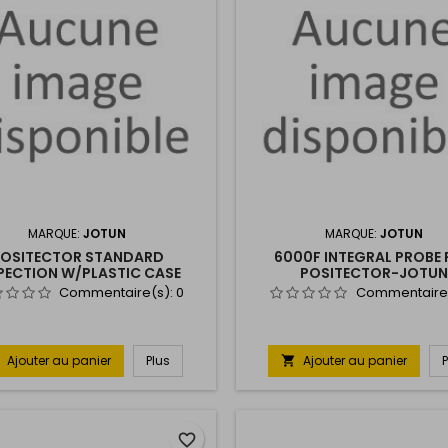
MARQUE:
JOTUN
MARQUE:
JOTUN
OSITECTOR STANDARD
6000F INTEGRAL PROBE
PECTION W/PLASTIC CASE
POSITECTOR-JOTUN
Commentaire(s):
0
Commentaire
Ajouter au panier
Plus
Ajouter au panier

favorite_border