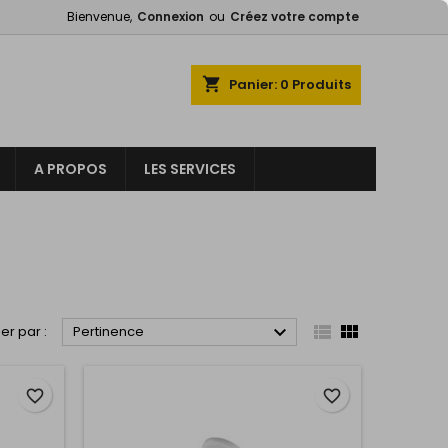
Bienvenue,
Connexion
ou
Créez votre compte
×
×
×
×
shopping_cart
Panier:
0
Produits
A PROPOS
LES SERVICES
)
n
s



ier par :
Pertinence
favorite_border
favorite_border