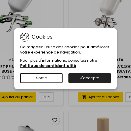
Cookies
Ce magasin utilise des cookies pour améliorer
votre expérience de navigation.
MARQUE:
IWATA
MARQUE:
IWATA
Pour plus d'informations, consultez notre
Politique de confidentialité
.
ET PEINTURE-LS400 ENTECH-
PISTOLET PEINTURE-WS40
BUSE -1,3MM-IWATA
BUSE -1,4MM-IWATA
Commentaire(s):
0
Commentaire
Sortie
J'accepte
Ajouter au panier
Plus
Ajouter au panier

favorite_border