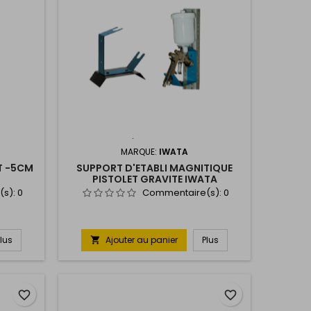
MARQUE:
IWATA
T -5CM
SUPPORT D'ETABLI MAGNITIQUE
PISTOLET GRAVITE IWATA
(s):
0
Commentaire(s):
0
Plus
Ajouter au panier
Plus

favorite_border
favorite_border