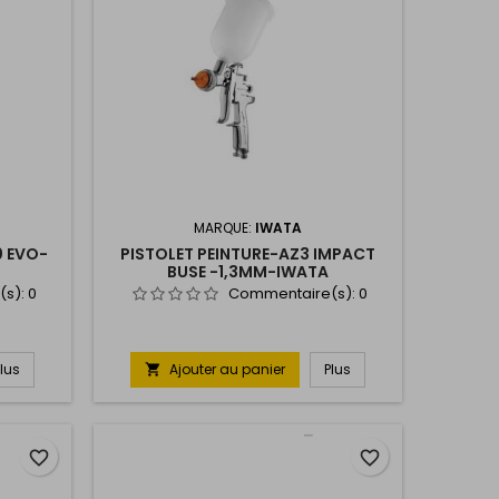
MARQUE:
IWATA
0 EVO-
PISTOLET PEINTURE-AZ3 IMPACT
BUSE -1,3MM-IWATA
(s):
0
Commentaire(s):
0
Plus
Ajouter au panier
Plus

favorite_border
favorite_border