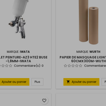
MARQUE:
IWATA
MARQUE:
WURTH
LET PEINTURE-AZ3 HTE2 BUSE
PAPIER DE MASQUAGE LIGN
-1,8MM-IWATA
60CMX300M-WUTH
Commentaire(s):
0
Commentaire
Ajouter au panier
Plus
Ajouter au panier

favorite_border