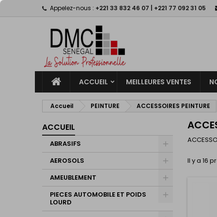
Appelez-nous :
+221 33 832 46 07 | +221 77 092 31 05
M
(
C
C
add_circle_outline
((
Vo
No
d'e
ACCUEIL
MEILLEURES VENTES
N
Accueil
PEINTURE
ACCESSOIRES PEINTURE
ACCES
ACCUEIL
ACCESSOI
ABRASIFS
AEROSOLS
Il y a 16 p
AMEUBLEMENT
PIECES AUTOMOBILE ET POIDS
LOURD