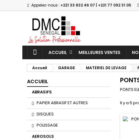
Appelez-nous :
+221 33 832 46 07 | +221 77 092 31 05
M
(
(
C
((
Vo
((l
d'e
ACCUEIL
MEILLEURES VENTES
NO
Accueil
GARAGE
MATERIEL DE LEVAGE
PONTS
ACCUEIL
PONTS EL
ABRASIFS
PAPIER ABRASIF ET AUTRES
Il y a 5 pr
DISQUES
POLISSAGE
AEROSOLS