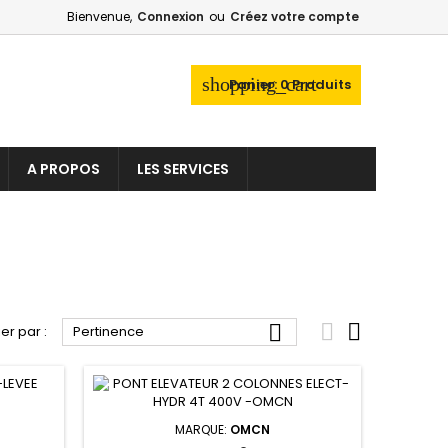
Bienvenue,
Connexion
ou
Créez votre compte
×
×
×
×
shopping_cart
Panier:
0
Produits
_outline
ist
A PROPOS
LES SERVICES
)
)
)



ier par :
Pertinence
MARQUE:
OMCN