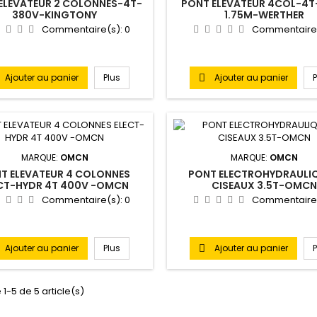
ELEVATEUR 2 COLONNES-4T-
PONT ELEVATEUR 4COL-4T
380V-KINGTONY
1.75M-WERTHER
Commentaire(s):
0
Commentaire
Ajouter au panier
Plus
Ajouter au panier

MARQUE:
OMCN
MARQUE:
OMCN
T ELEVATEUR 4 COLONNES
PONT ELECTROHYDRAULIQ
CT-HYDR 4T 400V -OMCN
CISEAUX 3.5T-OMC
Commentaire(s):
0
Commentaire
Ajouter au panier
Plus
Ajouter au panier

 1-5 de 5 article(s)