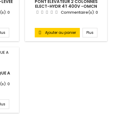
-LEVEE
PONT ELEVATEUR 2 COLONNES
ELECT-HYDR 4T 400V -OMCN
(s):
0
Commentaire(s):
0
Plus
Ajouter au panier
Plus

UE A
N
(s):
0
Plus