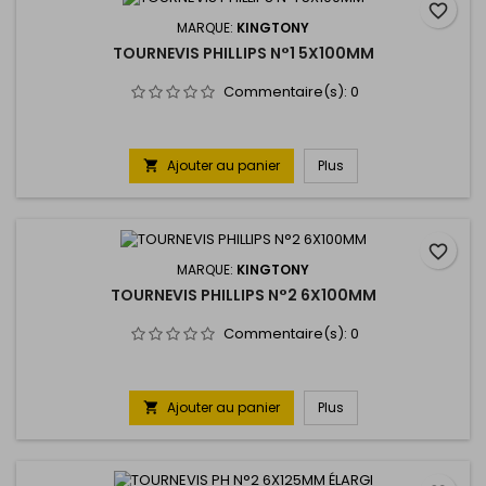
favorite_border
MARQUE:
KINGTONY
TOURNEVIS PHILLIPS N°1 5X100MM
Commentaire(s):
0
Ajouter au panier
Plus

favorite_border
MARQUE:
KINGTONY
TOURNEVIS PHILLIPS N°2 6X100MM
Commentaire(s):
0
Ajouter au panier
Plus
