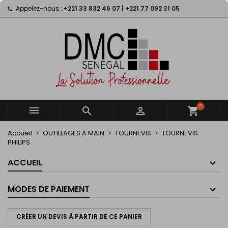
Appelez-nous :
+221 33 832 46 07 | +221 77 092 31 05
×
×
×
×
My wishlists
((modalTitle))
Créer une liste d'envies
Connexion
Create new list
add_circle_outline
((confirmMessage))
Vous devez être connecté pour ajouter des produits
Nom de la liste d'envies
à votre liste d'envies.
((cancelText))
((modalDeleteText))
Annuler
Connexion
Annuler
Créer une liste d'envies
0



shopping_cart
Accueil
OUTILLAGES A MAIN
TOURNEVIS
TOURNEVIS
PHILIPS
ACCUEIL
MODES DE PAIEMENT
CRÉER UN DEVIS À PARTIR DE CE PANIER