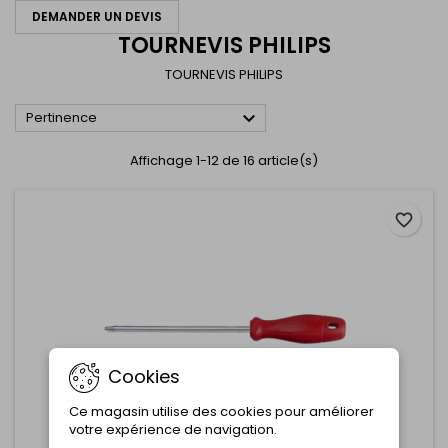
DEMANDER UN DEVIS
TOURNEVIS PHILIPS
TOURNEVIS PHILIPS

Pertinence
Affichage 1-12 de 16 article(s)
favorite_border
Cookies
Ce magasin utilise des cookies pour améliorer
votre expérience de navigation.