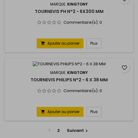
MARQUE:
KINGTONY
TOURNEVIS PH N°2 - 6X300 MM
Commentaire(s):
0
Ajouter au panier
Plus

favorite_border
MARQUE:
KINGTONY
TOURNEVIS PHILIPS N°2 - 6 X 38 MM
Commentaire(s):
0
Ajouter au panier
Plus

1
2
Suivant
