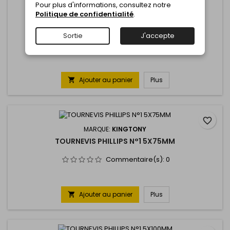
Pour plus d'informations, consultez notre
Politique de confidentialité
.
MARQUE:
KINGTONY
TOURNEVIS PHILLIPS N°0 3X75MM
Sortie
J'accepte
Commentaire(s):
0
Ajouter au panier
Plus

favorite_border
MARQUE:
KINGTONY
TOURNEVIS PHILLIPS N°1 5X75MM
Commentaire(s):
0
Ajouter au panier
Plus
