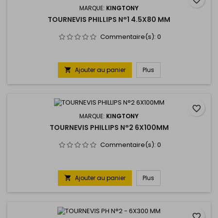
favorite_border
MARQUE:
KINGTONY
TOURNEVIS PHILLIPS N°1 4.5X80 MM
Commentaire(s):
0
Ajouter au panier
Plus

favorite_border
MARQUE:
KINGTONY
TOURNEVIS PHILLIPS N°2 6X100MM
Commentaire(s):
0
Ajouter au panier
Plus

favorite_border