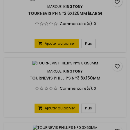
favorite_border
MARQUE:
KINGTONY
TOURNEVIS PH N°2 6X125MM ÉLARGI
Commentaire(s):
0
Ajouter au panier
Plus

favorite_border
MARQUE:
KINGTONY
TOURNEVIS PHILLIPS N°3 8X150MM
Commentaire(s):
0
Ajouter au panier
Plus
