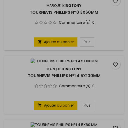
favorite_border
MARQUE:
KINGTONY
TOURNEVIS PHILLIPS N°0 3X60MM
Commentaire(s):
0
Ajouter au panier
Plus

favorite_border
MARQUE:
KINGTONY
TOURNEVIS PHILLIPS N°1 4.5X100MM
Commentaire(s):
0
Ajouter au panier
Plus
