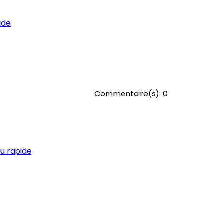
ide
Commentaire(s):
0
u rapide