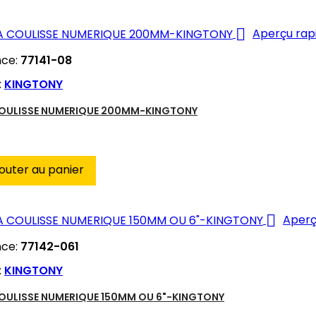

Aperçu rap
nce:
77141-08
:
KINGTONY
COULISSE NUMERIQUE 200MM-KINGTONY
outer au panier

Aperç
nce:
77142-061
:
KINGTONY
COULISSE NUMERIQUE 150MM OU 6"-KINGTONY