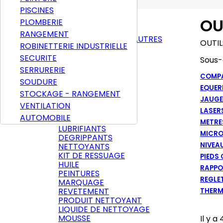
PISCINES
OU
ACCUEIL
PLOMBERIE
ABRASIFS
RANGEMENT
PAPIER ABRASIF ET AUTRES
OUTIL
ROBINETTERIE INDUSTRIELLE
A PONCER
DISQUES
SECURITE
Sous-
DIAMANTÉS
SERRURERIE
BROSSES
COMP
SOUDURE
A COUPER
EQUER
A MEULER
STOCKAGE - RANGEMENT
JAUGE
POLISSAGE
VENTILATION
A POLIR
LASER
AUTOMOBILE
AEROSOLS
METRE
LUBRIFIANTS
MICRO
DEGRIPPANTS
NIVEAU
NETTOYANTS
KIT DE RESSUAGE
PIEDS
HUILE
RAPPO
PEINTURES
REGLE
MARQUAGE
REVETEMENT
THERM
PRODUIT NETTOYANT
LIQUIDE DE NETTOYAGE
MOUSSE
Il y a