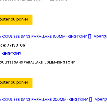
outer au panier

Aperçu
nce:
77133-06
:
KINGTONY
COULISSE SANS PARALLAXE 150MM-KINGTONY
outer au panier

Aperçu