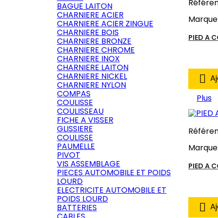
Référe
BAGUE LAITON
CHARNIERE ACIER
Marque
CHARNIERE ACIER ZINGUE
CHARNIERE BOIS
PIED A 
CHARNIERE BRONZE
CHARNIERE CHROME
CHARNIERE INOX
CHARNIERE LAITON
CHARNIERE NICKEL

Aj
CHARNIERE NYLON
COMPAS
Plus
COULISSE
COULISSEAU
FICHE A VISSER
GLISSIERE
Référe
COULISSE
PAUMELLE
Marque
PIVOT
VIS ASSEMBLAGE
PIED A 
PIECES AUTOMOBILE ET POIDS
LOURD
ELECTRICITE AUTOMOBILE ET
POIDS LOURD

Aj
BATTERIES
CABLES