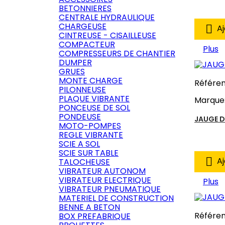
BETONNIERES
CENTRALE HYDRAULIQUE
CHARGEUSE

Aj
CINTREUSE - CISAILLEUSE
COMPACTEUR
Plus
COMPRESSEURS DE CHANTIER
DUMPER
GRUES
MONTE CHARGE
Référe
PILONNEUSE
PLAQUE VIBRANTE
Marque
PONCEUSE DE SOL
PONDEUSE
JAUGE D
MOTO-POMPES
REGLE VIBRANTE
SCIE A SOL
SCIE SUR TABLE

Aj
TALOCHEUSE
VIBRATEUR AUTONOM
VIBRATEUR ELECTRIQUE
Plus
VIBRATEUR PNEUMATIQUE
MATERIEL DE CONSTRUCTION
BENNE A BETON
Référe
BOX PREFABRIQUE