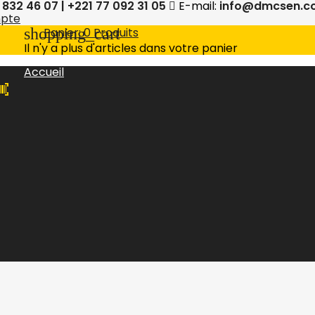
 832 46 07 | +221 77 092 31 05
E-mail:
info@dmcsen.c
mpte
shopping_cart
Panier:
0
Produits
Il n'y a plus d'articles dans votre panier
Accueil