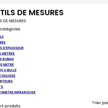
TILS DE MESURES
S DE MESURES
catégories
AS
RES
S D'EPAISSEUR
S METRES
S RUBAN
S METRE
X A BULLE
 COULISSE
RTEURS
TS
OMETRE INFRAROUGE
Trier par
 44 produits.