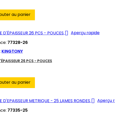
outer au panier

Aperçu rapide
nce:
77328-26
:
KINGTONY
'ÉPAISSEUR 26 PCS - POUCES
outer au panier

Aperçu r
nce:
77335-25