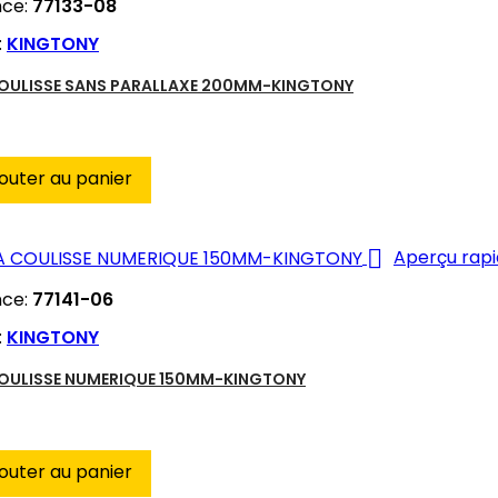
nce:
77133-08
:
KINGTONY
COULISSE SANS PARALLAXE 200MM-KINGTONY
outer au panier

Aperçu rap
nce:
77141-06
:
KINGTONY
COULISSE NUMERIQUE 150MM-KINGTONY
outer au panier