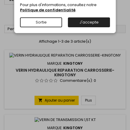
Pour plus d'informations, consultez notre
VERINS DE LEVAGE
Politique de confidentialité
.
VERINS DE LEVAGE
Sortie
J'accepte

Pertinence
FILTRER
Affichage 1-3 de 3 article(s)
MARQUE:
KINGTONY
VERIN HYDRAULIQUE REPARATION CARROSSERIE-
KINGTONY
Commentaire(s):
0
Ajouter au panier
Plus

MARQUE:
KINGTONY