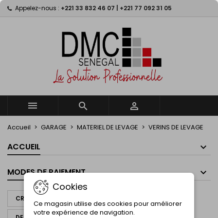
Appelez-nous :
+221 33 832 46 07 | +221 77 092 31 05
×
×
×
×
My wishlists
((modalTitle))
((title))
Connexion
((confirmMessage))
Vous devez être connecté pour ajouter des produits
((label))
à votre liste d'envies.
add_circle_outline
Create new list
((cancelText))
((modalDeleteText))
((cancelText))
((loginText))
((cancelText))
((createText))



Accueil
GARAGE
MATERIEL DE LEVAGE
VERINS DE LEVAGE
ACCUEIL
MODES DE PAIEMENT
Cookies
CRÉER UN DEVIS À PARTIR DE CE PANIER
Ce magasin utilise des cookies pour améliorer
votre expérience de navigation.
DEMANDER UN DEVIS