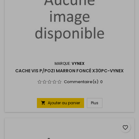
MARQUE:
VYNEX
CACHE VIS P/POZI MARRON FONCÉ X30PC-VYNEX
Commentaire(s):
0
Ajouter au panier
Plus

favorite_border