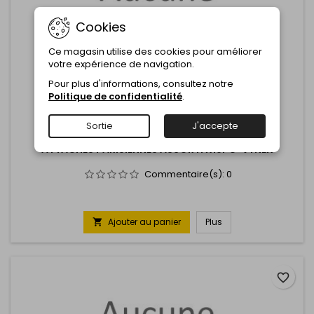
Cookies
Ce magasin utilise des cookies pour améliorer
votre expérience de navigation.
Pour plus d'informations, consultez notre
Politique de confidentialité
.
Sortie
J'accepte
MARQUE:
VYNEX
ATTACHES PARISIENNES ASSORTI X18PC-VYNEX
Commentaire(s):
0
Ajouter au panier
Plus

favorite_border