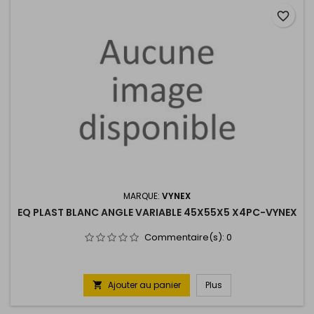
favorite_border
MARQUE:
VYNEX
EQ PLAST BLANC ANGLE VARIABLE 45X55X5 X4PC-VYNEX
Commentaire(s):
0
Ajouter au panier
Plus
