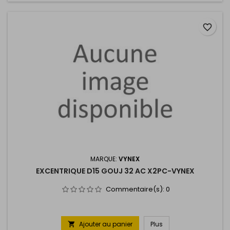
favorite_border
MARQUE:
VYNEX
EXCENTRIQUE D15 GOUJ 32 AC X2PC-VYNEX
Commentaire(s):
0
Ajouter au panier
Plus
