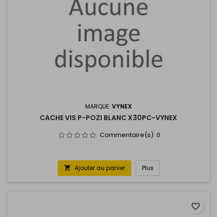
MARQUE:
VYNEX
CACHE VIS P-POZI BLANC X30PC-VYNEX
Commentaire(s):
0
Ajouter au panier
Plus

favorite_border