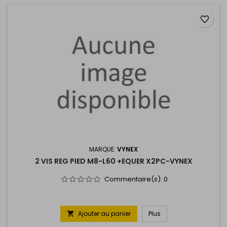
favorite_border
MARQUE:
VYNEX
2 VIS REG PIED M8-L60 +EQUER X2PC-VYNEX
Commentaire(s):
0
Ajouter au panier
Plus
