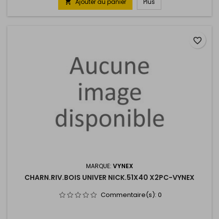
Ajouter au panier
Plus

favorite_border
MARQUE:
VYNEX
CHARN.RIV.BOIS UNIVER NICK.51X40 X2PC-VYNEX
Commentaire(s):
0