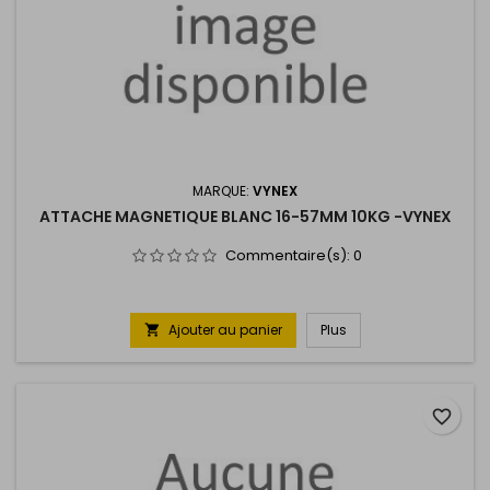
MARQUE:
VYNEX
ATTACHE MAGNETIQUE BLANC 16-57MM 10KG -VYNEX
Commentaire(s):
0
Ajouter au panier
Plus

favorite_border