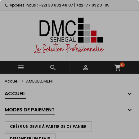
Appelez-nous :
+221 33 832 46 07 | +221 77 092 31 05
×
×
×
×
My wishlists
((modalTitle))
Créer une liste d'envies
Connexion
Create new list
add_circle_outline
((confirmMessage))
Vous devez être connecté pour ajouter des produits
Nom de la liste d'envies
à votre liste d'envies.
((cancelText))
((modalDeleteText))
Annuler
Connexion
Annuler
Créer une liste d'envies
0



shopping_cart
Accueil
AMEUBLEMENT
ACCUEIL
MODES DE PAIEMENT
CRÉER UN DEVIS À PARTIR DE CE PANIER
DEMANDER UN DEVIS