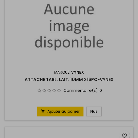
MARQUE:
VYNEX
ATTACHE TABL. LAIT. 10MM X16PC-VYNEX
Commentaire(s):
0
Ajouter au panier
Plus

favorite_border