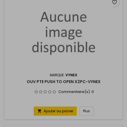
favorite_border
MARQUE:
VYNEX
OUV PTE PUSH TO OPEN X2PC-VYNEX
Commentaire(s):
0
Ajouter au panier
Plus
