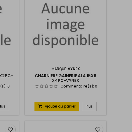
MARQUE:
VYNEX
 X2PC-
CHARNIERE GAINERIE ALA 15X9
X4PC-VYNEX
(s):
0
Commentaire(s):
0
Plus
Ajouter au panier
Plus

favorite_border
favorite_border