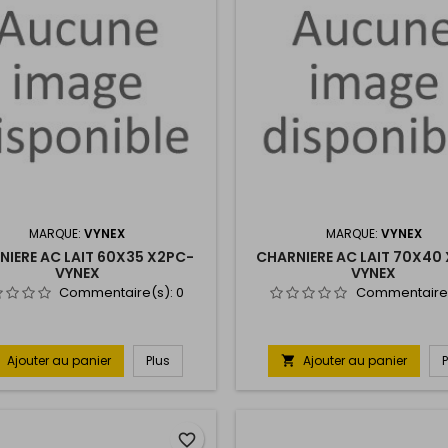
MARQUE:
VYNEX
MARQUE:
VYNEX
NIERE AC LAIT 60X35 X2PC-
CHARNIERE AC LAIT 70X40
VYNEX
VYNEX
Commentaire(s):
0
Commentaire
Ajouter au panier
Plus
Ajouter au panier

favorite_border