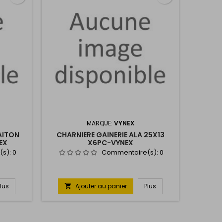
MARQUE:
VYNEX
AITON
CHARNIERE GAINERIE ALA 25X13
EX
X6PC-VYNEX
(s):
0
Commentaire(s):
0
Plus
Ajouter au panier
Plus
