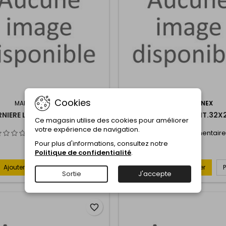
Cookies
MARQUE:
VYNEX
MARQUE:
VYNEX
NIERE LONG.LAIT.32X960 -
CHARNIERE LONG.LAIT.32X
Ce magasin utilise des cookies pour améliorer
VYNEX
VYNEX
votre expérience de navigation.
Commentaire(s):
0
Commentaire
Pour plus d'informations, consultez notre
Politique de confidentialité
.
Ajouter au panier
Plus
Ajouter au panier

Sortie
J'accepte
favorite_border