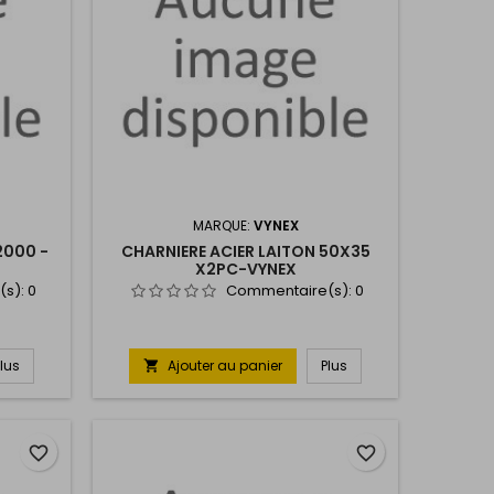
MARQUE:
VYNEX
2000 -
CHARNIERE ACIER LAITON 50X35
X2PC-VYNEX
(s):
0
Commentaire(s):
0
Plus
Ajouter au panier
Plus

favorite_border
favorite_border