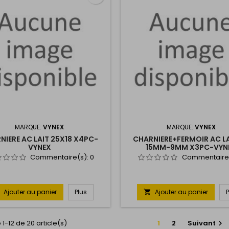
MARQUE:
VYNEX
MARQUE:
VYNEX
NIERE AC LAIT 25X18 X4PC-
CHARNIERE+FERMOIR AC L
VYNEX
15MM-9MM X3PC-VYN
Commentaire(s):
0
Commentaire
Ajouter au panier
Plus
Ajouter au panier

 1-12 de 20 article(s)
1
2
Suivant
