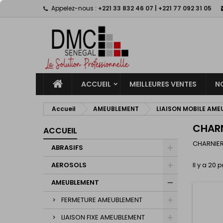
Appelez-nous :
+221 33 832 46 07 | +221 77 092 31 05
M
(
C
C
add_circle_outline
((
Vo
No
d'e
ACCUEIL
MEILLEURES VENTES
N
Accueil
AMEUBLEMENT
LIAISON MOBILE AM
CHARN
ACCUEIL
CHARNIER
ABRASIFS
AEROSOLS
Il y a 20 
AMEUBLEMENT
FERMETURE AMEUBLEMENT
LIAISON FIXE AMEUBLEMENT