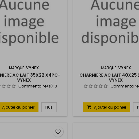
MARQUE:
VYNEX
MARQUE:
VYNEX
NIERE AC LAIT 35X22 X4PC-
CHARNIERE AC LAIT 40X25
VYNEX
VYNEX
Commentaire(s):
0
Commentaire
Ajouter au panier
Plus
Ajouter au panier

favorite_border