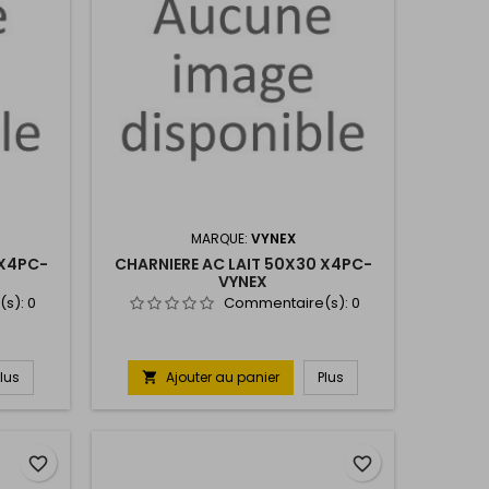
MARQUE:
VYNEX
 X4PC-
CHARNIERE AC LAIT 50X30 X4PC-
VYNEX
(s):
0
Commentaire(s):
0
Plus
Ajouter au panier
Plus

favorite_border
favorite_border