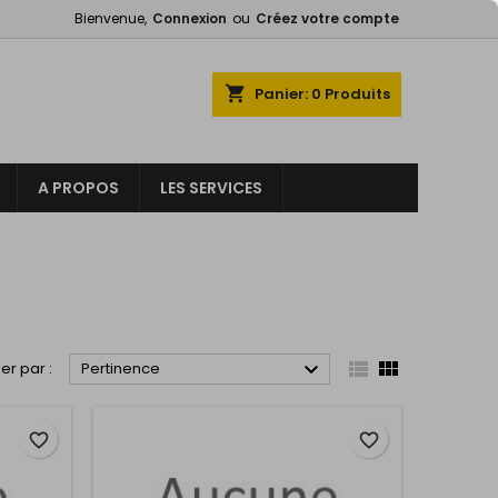
Bienvenue,
Connexion
ou
Créez votre compte
×
×
×
×
shopping_cart
Panier:
0
Produits
A PROPOS
LES SERVICES
)
n
s



ier par :
Pertinence
favorite_border
favorite_border