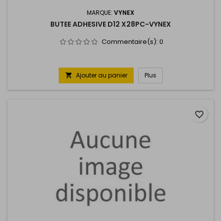
MARQUE:
VYNEX
BUTEE ADHESIVE D12 X28PC-VYNEX
Commentaire(s):
0
Ajouter au panier
Plus

favorite_border