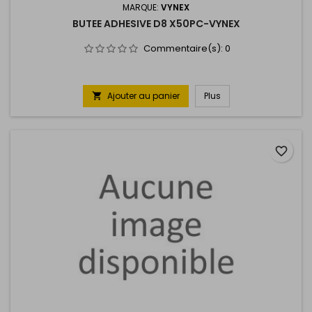
MARQUE:
VYNEX
BUTEE ADHESIVE D8 X50PC-VYNEX
Commentaire(s):
0
Ajouter au panier
Plus

favorite_border