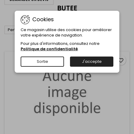
BUTEE
BUTEE
Cookies

Ce magasin utilise des cookies pour améliorer
Pertinence
votre expérience de navigation.
Affichage 1-3 de 3 article(s)
Pour plus d'informations, consultez notre
Politique de confidentialité
.
favorite_border
Sortie
J'accepte