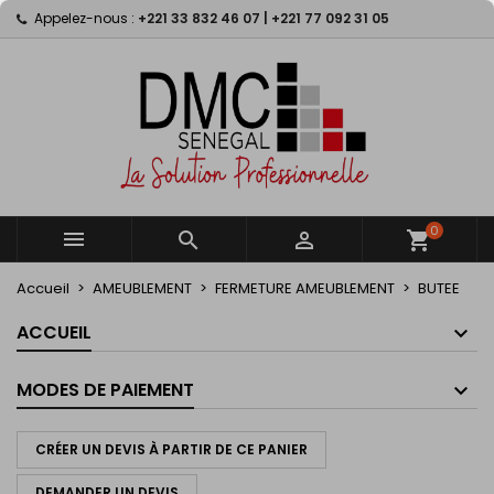
Appelez-nous :
+221 33 832 46 07 | +221 77 092 31 05
×
×
×
×
My wishlists
((modalTitle))
Créer une liste d'envies
Connexion
Create new list
add_circle_outline
((confirmMessage))
Vous devez être connecté pour ajouter des produits
Nom de la liste d'envies
à votre liste d'envies.
((cancelText))
((modalDeleteText))
Annuler
Connexion
Annuler
Créer une liste d'envies
0



shopping_cart
Accueil
AMEUBLEMENT
FERMETURE AMEUBLEMENT
BUTEE
ACCUEIL
MODES DE PAIEMENT
CRÉER UN DEVIS À PARTIR DE CE PANIER
DEMANDER UN DEVIS