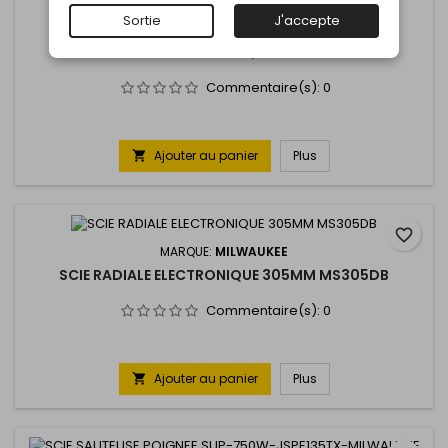
Sortie
J'accepte
MARQUE:
MILWAUKEE
SCIE TRONCONNEUSE A DISQUE 355MM CHS355E
Commentaire(s):
0
Ajouter au panier
Plus

favorite_border
MARQUE:
MILWAUKEE
SCIE RADIALE ELECTRONIQUE 305MM MS305DB
Commentaire(s):
0
Ajouter au panier
Plus
