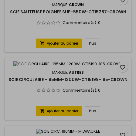
MARQUE:
CROWN
SCIE SAUTEUSE POIGNEE SUP-550W-CT15287-CROWN
Commentaire(s):
0
Ajouter au panier
Plus

favorite_border
MARQUE:
AUTRES
SCIE CIRCULAIRE -185MM-1200W-CT15199-185-CROWN
Commentaire(s):
0
Ajouter au panier
Plus

favorite_border