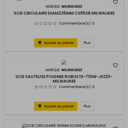
favorite_border
MARQUE:
MILWAUKEE
SCIE CIRCULAIRE DIAM235MM CS85SB MILWAUKEE
Commentaire(s):
0
Ajouter au panier
Plus

favorite_border
MARQUE:
MILWAUKEE
SCIE SAUTEUSE POIGNEE ROBUSTE-710W-JS120-
MILWAUKEE
Commentaire(s):
0
Ajouter au panier
Plus
