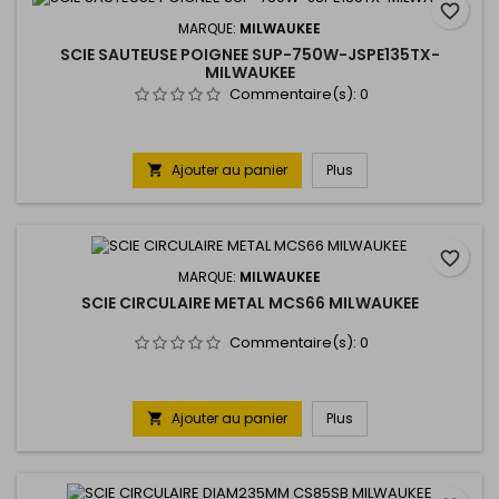
favorite_border
MARQUE:
MILWAUKEE
SCIE SAUTEUSE POIGNEE SUP-750W-JSPE135TX-
MILWAUKEE
Commentaire(s):
0
Ajouter au panier
Plus

favorite_border
MARQUE:
MILWAUKEE
SCIE CIRCULAIRE METAL MCS66 MILWAUKEE
Commentaire(s):
0
Ajouter au panier
Plus
