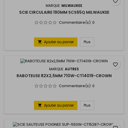
favorite_border
MARQUE:
MILWAUKEE
SCIE CIRCULAIRE 190MM SCS65Q MILWAUKEE
Commentaire(s):
0
Ajouter au panier
Plus

favorite_border
MARQUE:
AUTRES
RABOTEUSE 82X2,5MM 710W-CT14019-CROWN
Commentaire(s):
0
Ajouter au panier
Plus

favorite_border