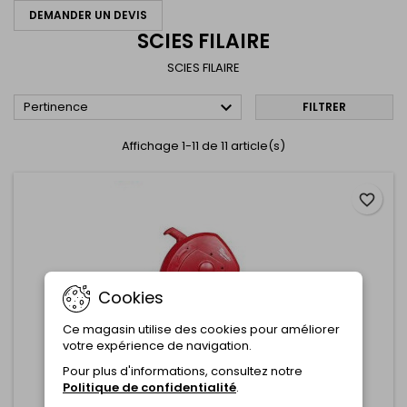
DEMANDER UN DEVIS
SCIES FILAIRE
SCIES FILAIRE

Pertinence
FILTRER
Affichage 1-11 de 11 article(s)
favorite_border
Cookies
Ce magasin utilise des cookies pour améliorer
votre expérience de navigation.
Pour plus d'informations, consultez notre
Politique de confidentialité
.