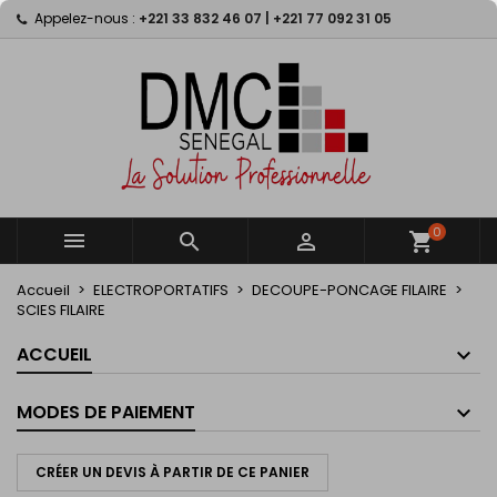
Appelez-nous :
+221 33 832 46 07 | +221 77 092 31 05
×
×
×
×
My wishlists
((modalTitle))
Créer une liste d'envies
Connexion
Create new list
add_circle_outline
((confirmMessage))
Vous devez être connecté pour ajouter des produits
Nom de la liste d'envies
à votre liste d'envies.
((cancelText))
((modalDeleteText))
Annuler
Connexion
Annuler
Créer une liste d'envies
0



shopping_cart
Accueil
ELECTROPORTATIFS
DECOUPE-PONCAGE FILAIRE
SCIES FILAIRE
ACCUEIL
MODES DE PAIEMENT
CRÉER UN DEVIS À PARTIR DE CE PANIER