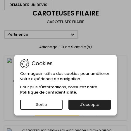
DEMANDER UN DEVIS
CAROTEUSES FILAIRE
CAROTEUSES FILAIRE

Pertinence
Affichage 1-9 de 9 article(s)
Cookies
Ce magasin utilise des cookies pour améliorer
MARQUE:
MILWAUKEE
votre expérience de navigation.
CAROTTEUSE 250MM FILAIRE 2800W-DCM2 250C-
MILWAUKEE
Pour plus d'informations, consultez notre
Commentaire(s):
0
Politique de confidentialité
.
Sortie
J'accepte
Ajouter au panier
Plus
