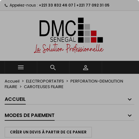
Appelez-nous :
+221 33 832 46 07 | +221 77 092 31 05
×
×
×
×
My wishlists
((modalTitle))
((title))
Connexion
((confirmMessage))
Vous devez être connecté pour ajouter des produits
((label))
à votre liste d'envies.
add_circle_outline
Create new list
((cancelText))
((modalDeleteText))
((cancelText))
((loginText))
((cancelText))
((createText))



Accueil
ELECTROPORTATIFS
PERFORATION-DEMOLITION
FILAIRE
CAROTEUSES FILAIRE
ACCUEIL
MODES DE PAIEMENT
CRÉER UN DEVIS À PARTIR DE CE PANIER