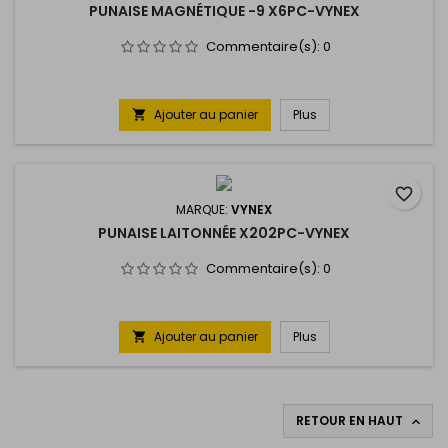
PUNAISE MAGNÉTIQUE -9 X6PC-VYNEX
Commentaire(s):
0
Ajouter au panier
Plus

favorite_border
MARQUE:
VYNEX
PUNAISE LAITONNÉE X202PC-VYNEX
Commentaire(s):
0
Ajouter au panier
Plus

RETOUR EN HAUT
