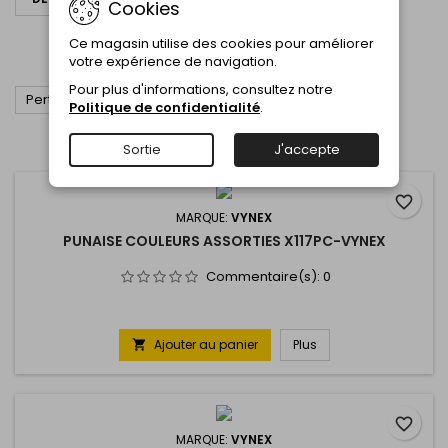
Cookies
PUNAISE
Ce magasin utilise des cookies pour améliorer
PUNAISE
votre expérience de navigation.
Pour plus d'informations, consultez notre

Pertinence
Politique de confidentialité
.
Affichage 1-5 de 5 article(s)
Sortie
J'accepte
favorite_border
MARQUE:
VYNEX
PUNAISE COULEURS ASSORTIES X117PC-VYNEX
Commentaire(s):
0
Ajouter au panier
Plus

favorite_border
MARQUE:
VYNEX