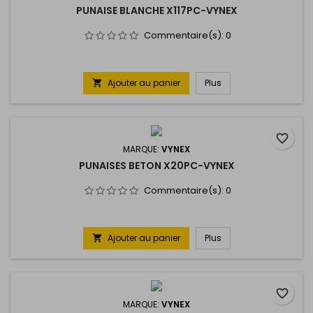
PUNAISE BLANCHE X117PC-VYNEX
Commentaire(s):
0
Ajouter au panier
Plus

favorite_border
MARQUE:
VYNEX
PUNAISES BETON X20PC-VYNEX
Commentaire(s):
0
Ajouter au panier
Plus

favorite_border
MARQUE:
VYNEX