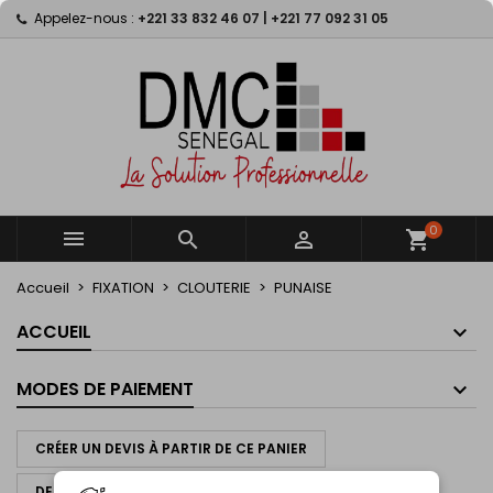
Appelez-nous :
+221 33 832 46 07 | +221 77 092 31 05
×
×
×
×
My wishlists
((modalTitle))
Créer une liste d'envies
Connexion
Create new list
add_circle_outline
((confirmMessage))
Vous devez être connecté pour ajouter des produits
Nom de la liste d'envies
à votre liste d'envies.
((cancelText))
((modalDeleteText))
Annuler
Connexion
Annuler
Créer une liste d'envies
0



shopping_cart
Accueil
FIXATION
CLOUTERIE
PUNAISE
ACCUEIL
MODES DE PAIEMENT
CRÉER UN DEVIS À PARTIR DE CE PANIER
DEMANDER UN DEVIS