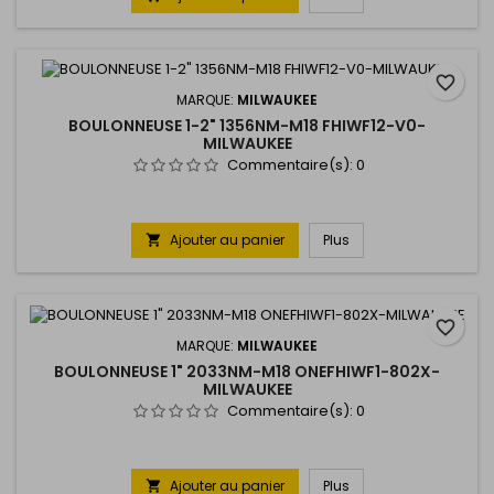
favorite_border
MARQUE:
MILWAUKEE
BOULONNEUSE 1-2" 1356NM-M18 FHIWF12-V0-
MILWAUKEE
Commentaire(s):
0
Ajouter au panier
Plus

favorite_border
MARQUE:
MILWAUKEE
BOULONNEUSE 1" 2033NM-M18 ONEFHIWF1-802X-
MILWAUKEE
Commentaire(s):
0
Ajouter au panier
Plus
