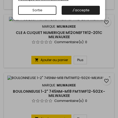
Ajouter au panier
Plus

Sortie
J'accepte
favorite_border
MARQUE:
MILWAUKEE
CLE A CLIQUET NUMERIQUE M12ONEFTR12-201C
MILWAUKEE
Commentaire(s):
0
Ajouter au panier
Plus

favorite_border
MARQUE:
MILWAUKEE
BOULONNEUSE 1-2" 745NM-M18 FMTIWF12-502X-
MILWAUKEE
Commentaire(s):
0