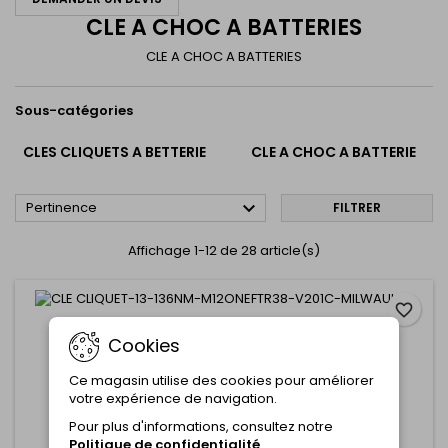
CLE A CHOC A BATTERIES
CLE A CHOC A BATTERIES
Sous-catégories
CLES CLIQUETS A BETTERIE
CLE A CHOC A BATTERIE

Pertinence
FILTRER
Affichage 1-12 de 28 article(s)
favorite_border
MARQUE:
MILWAUKEE
Cookies
CLE CLIQUET-13-136NM-M12ONEFTR38-V201C-
MILWAUKEE
Ce magasin utilise des cookies pour améliorer
Commentaire(s):
0
votre expérience de navigation.
Pour plus d'informations, consultez notre
Politique de confidentialité
.