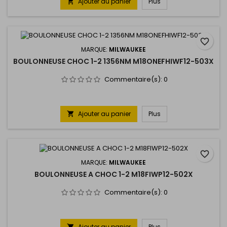
Ajouter au panier
Plus

favorite_border
MARQUE:
MILWAUKEE
BOULONNEUSE CHOC 1-2 1356NM M18ONEFHIWF12-503X
Commentaire(s):
0
Ajouter au panier
Plus

favorite_border
MARQUE:
MILWAUKEE
BOULONNEUSE A CHOC 1-2 M18FIWP12-502X
Commentaire(s):
0
Ajouter au panier
Plus
