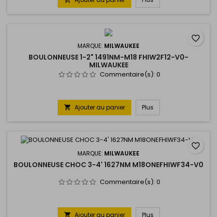
favorite_border
MARQUE:
MILWAUKEE
BOULONNEUSE 1-2" 1491NM-M18 FHIW2F12-V0-
MILWAUKEE
Commentaire(s):
0
Ajouter au panier
Plus

favorite_border
MARQUE:
MILWAUKEE
BOULONNEUSE CHOC 3-4' 1627NM M18ONEFHIWF34-V0
Commentaire(s):
0
Ajouter au panier
Plus
