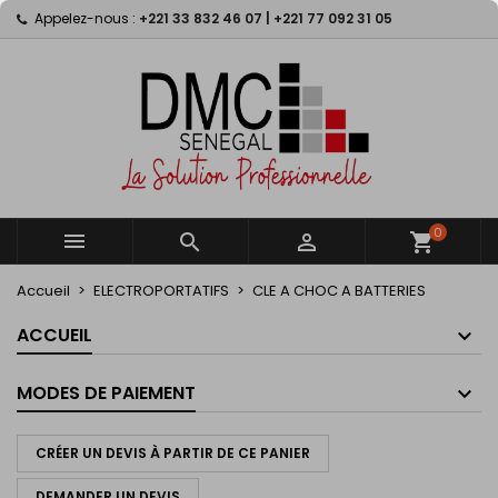
Appelez-nous :
+221 33 832 46 07 | +221 77 092 31 05
×
×
×
×
My wishlists
((modalTitle))
Créer une liste d'envies
Connexion
Create new list
add_circle_outline
((confirmMessage))
Vous devez être connecté pour ajouter des produits
Nom de la liste d'envies
à votre liste d'envies.
((cancelText))
((modalDeleteText))
Annuler
Connexion
Annuler
Créer une liste d'envies
0



shopping_cart
Accueil
ELECTROPORTATIFS
CLE A CHOC A BATTERIES
ACCUEIL
MODES DE PAIEMENT
CRÉER UN DEVIS À PARTIR DE CE PANIER
DEMANDER UN DEVIS