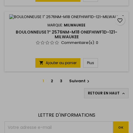
favorite_border
MARQUE:
MILWAUKEE
BOULONNEUSE 1″ 2576NM-M18 ONEFHIWF1D-121-
MILWAUKEE
Commentaire(s):
0
Ajouter au panier
Plus

1
2
3
Suivant

RETOUR EN HAUT

LETTRE D'INFORMATIONS