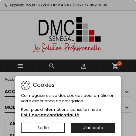
Appelez-nous :
+221 33 832 46 07 | +221 77 092 31 05
×
×
×
×
My wishlists
((modalTitle))
Créer une liste d'envies
Connexion
Create new list
add_circle_outline
((confirmMessage))
Vous devez être connecté pour ajouter des produits
Nom de la liste d'envies
à votre liste d'envies.
((cancelText))
((modalDeleteText))
Annuler
Connexion
Annuler
Créer une liste d'envies
0



shopping_cart
Accueil
PEINTURE
SABLAGE
SABLEUSE
Cookies
ACCUEIL
Ce magasin utilise des cookies pour améliorer
votre expérience de navigation.
MODES DE PAIEMENT
Pour plus d'informations, consultez notre
Politique de confidentialité
.
CRÉER UN DEVIS À PARTIR DE CE PANIER
Sortie
J'accepte
DEMANDER UN DEVIS