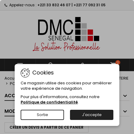
Appelez-nous :
+221 33 832 46 07 | +221 77 092 31 05
×
×
×
×
My wishlists
((modalTitle))
Créer une liste d'envies
Connexion
Create new list
add_circle_outline
((confirmMessage))
Vous devez être connecté pour ajouter des produits
Nom de la liste d'envies
à votre liste d'envies.
((cancelText))
((modalDeleteText))
Annuler
Connexion
Annuler
Créer une liste d'envies
0



shopping_cart
Cookies
Accueil
ELECTROPORTATIFS
DECOUPE-PONCAGE A BATTERIE
Ce magasin utilise des cookies pour améliorer
POLISSEUSE BATTERIE
votre expérience de navigation.
ACCUEIL
Pour plus d'informations, consultez notre
Politique de confidentialité
.
MODES DE PAIEMENT
Sortie
J'accepte
CRÉER UN DEVIS À PARTIR DE CE PANIER