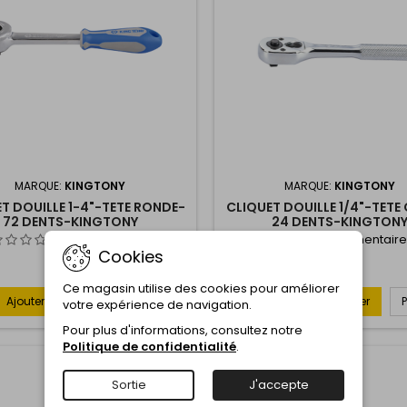
MARQUE:
KINGTONY
MARQUE:
KINGTONY
T DOUILLE 1-4"-TETE RONDE-
CLIQUET DOUILLE 1/4"-TETE
72 DENTS-KINGTONY
24 DENTS-KINGTON
Commentaire(s):
0
Commentaire
Cookies
Ce magasin utilise des cookies pour améliorer
Ajouter au panier
Plus
Ajouter au panier

votre expérience de navigation.
Pour plus d'informations, consultez notre
Politique de confidentialité
.
favorite_border
Sortie
J'accepte