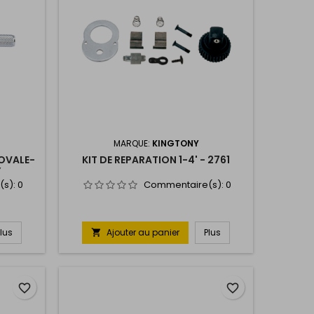
MARQUE:
KINGTONY
 OVALE-
KIT DE REPARATION 1-4' - 2761
Y
(s):
0
Commentaire(s):
0
Plus
Ajouter au panier
Plus

favorite_border
favorite_border