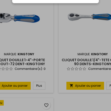
MARQUE:
KINGTONY
MARQUE:
KINGTONY
QUET DOUILLE 1-4"-PORTE
CLIQUET DOUILLE 1/4"-TETE
BOUT-72 DENT-KINGTONY
90 DENTS-KINGTON
Commentaire(s):
0
Commentaire
Ajouter au panier
Plus
Ajouter au panier

au
favorite_border