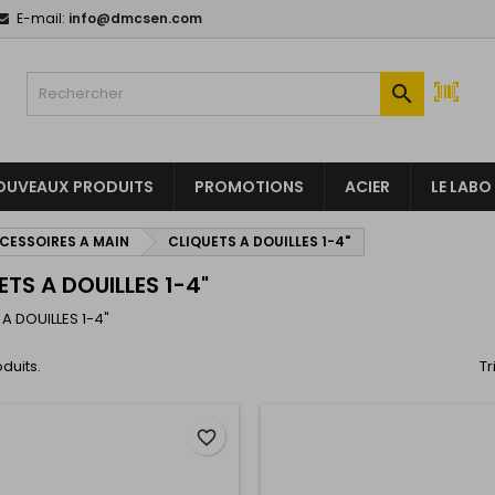
E-mail:
info@dmcsen.com
y wishlists
(modalTitle))
réer une liste d'envies
onnexion

Create new list
confirmMessage))
us devez être connecté pour ajouter des produits à votre liste
m de la liste d'envies
nvies.
OUVEAUX PRODUITS
PROMOTIONS
ACIER
LE LABO
((cancelText))
((modalDeleteText)
Annuler
Connexio
CCESSOIRES A MAIN
CLIQUETS A DOUILLES 1-4"
Annuler
Créer une liste d'envie
ETS A DOUILLES 1-4"
A DOUILLES 1-4"
oduits.
Tr
favorite_border