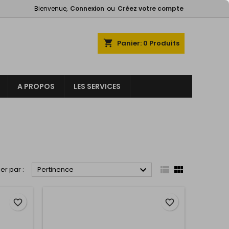
Bienvenue,
Connexion
ou
Créez votre compte
×
×
×
×
shopping_cart
Panier:
0
Produits
A PROPOS
LES SERVICES
)
n
s



ier par :
Pertinence
favorite_border
favorite_border