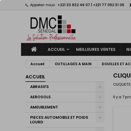
Appelez-nous :
+221 33 832 46 07 | +221 77 092 31 05
M
(
C
C
add_circle_outline
((
Vo
No
d'e
ACCUEIL
MEILLEURES VENTES
N
Accueil
OUTILLAGES A MAIN
DOUILLES ET A
CLIQU
ACCUEIL
CLIQUETS 
ABRASIFS
AEROSOLS
Il y a 7 pr
AMEUBLEMENT
PIECES AUTOMOBILE ET POIDS
LOURD