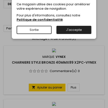
Ce magasin utilise des cookies pour améliorer
DEMANDER UN DEVIS
votre expérience de navigation.
CHARNIERE BRONZE
Pour plus d'informations, consultez notre
CHARNIERE BRONZE
Politique de confidentialité
.

Pertinence
Sortie
J'accepte
Affichage 1-4 de 4 article(s)
MARQUE:
VYNEX
CHARNIERE STYLE BRONZE 40MMX89 X2PC-VYNEX
Commentaire(s):
0
Ajouter au panier
Plus
