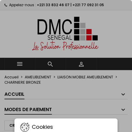
Appelez-nous :
+221 33 832 46 07 | +221 77 092 31 05
×
×
×
×
My wishlists
((modalTitle))
((title))
Connexion
((confirmMessage))
Vous devez être connecté pour ajouter des produits
((label))
à votre liste d'envies.
add_circle_outline
Create new list
((cancelText))
((modalDeleteText))
((cancelText))
((loginText))
((cancelText))
((createText))



Accueil
AMEUBLEMENT
LIAISON MOBILE AMEUBLEMENT
CHARNIERE BRONZE
ACCUEIL
MODES DE PAIEMENT
CRÉER UN DEVIS À PARTIR DE CE PANIER
Cookies