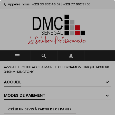
Appelez-nous :
+221 33 832 46 07 | +221 77 092 31 05
×
×
×
My wishlists
((title))
Connexion
Vous devez être connecté pour ajouter des produits
((label))
à votre liste d'envies.
add_circle_outline
Create new list
((cancelText))
((loginText))
((cancelText))
((createText))



Accueil
OUTILLAGES A MAIN
CLE DYNAMOMETRIQUE 14X18 60-
340NM-KINGTONY
ACCUEIL
MODES DE PAIEMENT
CRÉER UN DEVIS À PARTIR DE CE PANIER