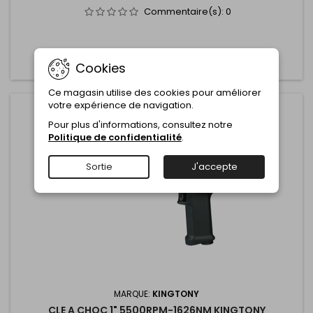
Commentaire(s):
0
Ajouter au panier
Plus

Cookies
Ce magasin utilise des cookies pour améliorer
votre expérience de navigation.
Pour plus d'informations, consultez notre
Politique de confidentialité
.
Sortie
J'accepte
MARQUE:
KINGTONY
CLE A CHOC 1" 5500RPM-1626NM KINGTONY