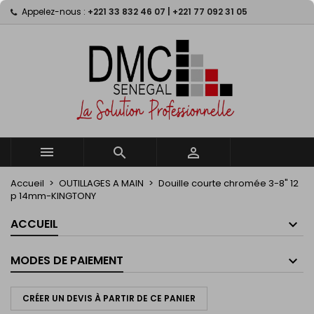
Appelez-nous :
+221 33 832 46 07 | +221 77 092 31 05
×
×
×
My wishlists
((title))
Connexion
Vous devez être connecté pour ajouter des produits
((label))
à votre liste d'envies.
add_circle_outline
Create new list
((cancelText))
((loginText))
((cancelText))
((createText))



Accueil
OUTILLAGES A MAIN
Douille courte chromée 3-8" 12
p 14mm-KINGTONY
ACCUEIL
MODES DE PAIEMENT
CRÉER UN DEVIS À PARTIR DE CE PANIER