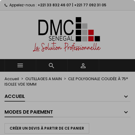
Appelez-nous :
+221 33 832 46 07 | +221 77 092 31 05
×
×
×
My wishlists
((title))
Connexion
Vous devez être connecté pour ajouter des produits
((label))
à votre liste d'envies.
add_circle_outline
Create new list
((cancelText))
((loginText))
((cancelText))
((createText))



Accueil
OUTILLAGES A MAIN
CLE POLYGONALE COUDÉE À 75°
ISOLEE VDE 10MM
ACCUEIL
MODES DE PAIEMENT
CRÉER UN DEVIS À PARTIR DE CE PANIER