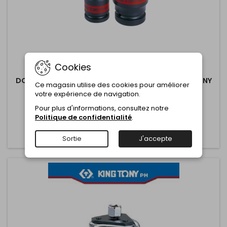
Cookies
MARQUE:
KINGTONY
DOUILLE LONGUE A CHOC 3-4" 6 P 2"(INCH)-KINGTONY
Ce magasin utilise des cookies pour améliorer
votre expérience de navigation.
Commentaire(s):
0
Pour plus d'informations, consultez notre
Politique de confidentialité
.
Ajouter au panier
Plus

Sortie
J'accepte