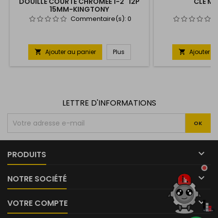
DOUILLE COURTE CHROMÉE 1-2" 12P
CLE MI
15MM-KINGTONY
Commentaire(s):
0
Ajouter au panier
Plus
Ajouter a


LETTRE D'INFORMATIONS

PRODUITS

NOTRE SOCIÉTÉ

VOTRE COMPTE