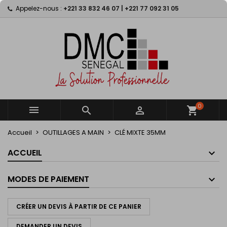
Appelez-nous :
+221 33 832 46 07 | +221 77 092 31 05
×
×
×
My wishlists
((title))
Connexion
Vous devez être connecté pour ajouter des produits
((label))
à votre liste d'envies.
add_circle_outline
Create new list
((cancelText))
((loginText))
((cancelText))
((createText))
0



shopping_cart
Accueil
OUTILLAGES A MAIN
CLÉ MIXTE 35MM
ACCUEIL
MODES DE PAIEMENT
CRÉER UN DEVIS À PARTIR DE CE PANIER
DEMANDER UN DEVIS