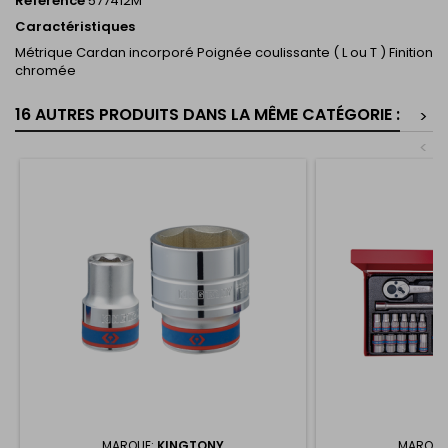
Référence
577412M
Caractéristiques
Métrique Cardan incorporé Poignée coulissante ( L ou T ) Finition
chromée
16 AUTRES PRODUITS DANS LA MÊME CATÉGORIE :
>
<
MARQUE:
KINGTONY
MARQUE