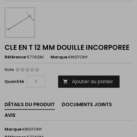
CLE EN T 12 MM DOUILLE INCORPOREE
Référence
577412M
Marque
KINGTONY
Note
Ajouter au panier
Quantité

DÉTAILS DU PRODUIT
DOCUMENTS JOINTS
AVIS
Marque
KINGTONY