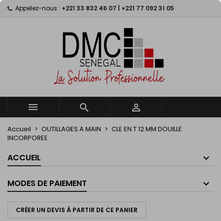
Appelez-nous :
+221 33 832 46 07 | +221 77 092 31 05
×
×
×
My wishlists
((title))
Connexion
Vous devez être connecté pour ajouter des produits
((label))
à votre liste d'envies.
add_circle_outline
Create new list
((cancelText))
((loginText))
((cancelText))
((createText))



Accueil
OUTILLAGES A MAIN
CLE EN T 12 MM DOUILLE
INCORPOREE
ACCUEIL
MODES DE PAIEMENT
CRÉER UN DEVIS À PARTIR DE CE PANIER