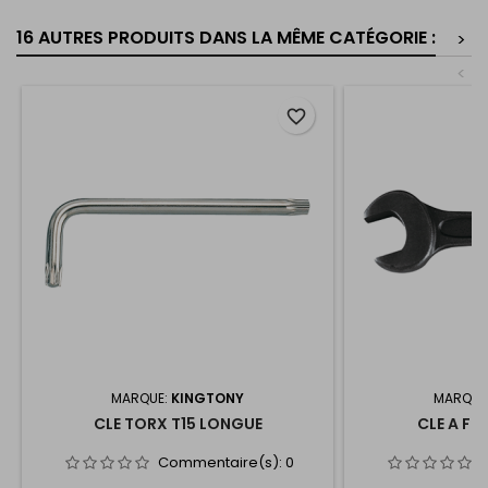
16 AUTRES PRODUITS DANS LA MÊME CATÉGORIE :
>
<
favorite_border
MARQUE:
KINGTONY
MARQUE
CLE TORX T15 LONGUE
CLE A FR
Commentaire(s):
0