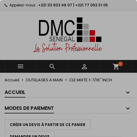
Appelez-nous :
+221 33 832 46 07 | +221 77 092 31 05
×
×
×
My wishlists
Créer une liste d'envies
Connexion
Create new list
add_circle_outline
Vous devez être connecté pour ajouter des produits
Nom de la liste d'envies
à votre liste d'envies.
Annuler
Connexion
Annuler
Créer une liste d'envies
0



shopping_cart
Accueil
OUTILLAGES A MAIN
CLE MIXTE 1-7/16'' INCH
ACCUEIL
MODES DE PAIEMENT
CRÉER UN DEVIS À PARTIR DE CE PANIER
DEMANDER UN DEVIS