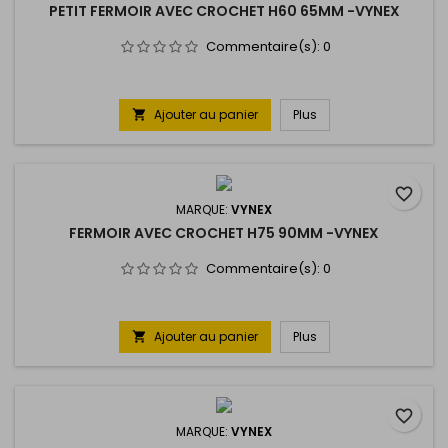
PETIT FERMOIR AVEC CROCHET H60 65MM -VYNEX
Commentaire(s):
0
Ajouter au panier
Plus

favorite_border
MARQUE:
VYNEX
FERMOIR AVEC CROCHET H75 90MM -VYNEX
Commentaire(s):
0
Ajouter au panier
Plus

favorite_border
MARQUE:
VYNEX