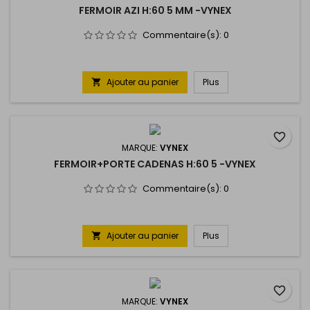
FERMOIR AZI H:60 5 MM -VYNEX
Commentaire(s):
0
Ajouter au panier
Plus

favorite_border
MARQUE:
VYNEX
FERMOIR+PORTE CADENAS H:60 5 -VYNEX
Commentaire(s):
0
Ajouter au panier
Plus

favorite_border
MARQUE:
VYNEX