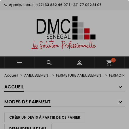
Appelez-nous :
+221 33 832 46 07 | +221 77 092 31 05
×
×
×
×
My wishlists
((modalTitle))
Créer une liste d'envies
Connexion
Create new list
add_circle_outline
((confirmMessage))
Vous devez être connecté pour ajouter des produits
Nom de la liste d'envies
à votre liste d'envies.
((cancelText))
((modalDeleteText))
Annuler
Connexion
Annuler
Créer une liste d'envies
0



shopping_cart
Accueil
AMEUBLEMENT
FERMETURE AMEUBLEMENT
FERMOIR
ACCUEIL
MODES DE PAIEMENT
CRÉER UN DEVIS À PARTIR DE CE PANIER
DEMANDER UN DEVIS