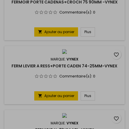
FERMOIR PORTE CADENAS+CROCH 75 90MM -VYNEX
Commentaire(s):
0
Ajouter au panier
Plus

favorite_border
MARQUE:
VYNEX
FERM LEVIER A RESS+PORTE CADEN 74-25MM-VYNEX
Commentaire(s):
0
Ajouter au panier
Plus

favorite_border
MARQUE:
VYNEX