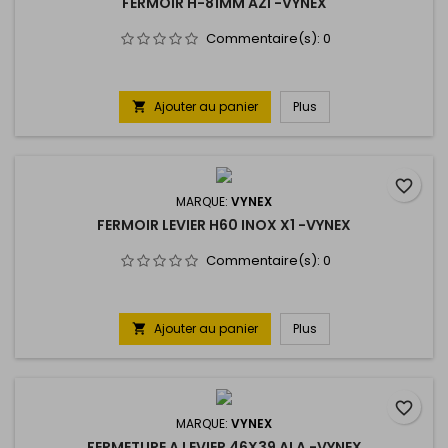
FERMOIR H-81MM AZI -VYNEX
Commentaire(s):
0
Ajouter au panier
Plus

favorite_border
MARQUE:
VYNEX
FERMOIR LEVIER H60 INOX X1 -VYNEX
Commentaire(s):
0
Ajouter au panier
Plus

favorite_border
MARQUE:
VYNEX
FERMETURE A LEVIER 46X39 ALA -VYNEX