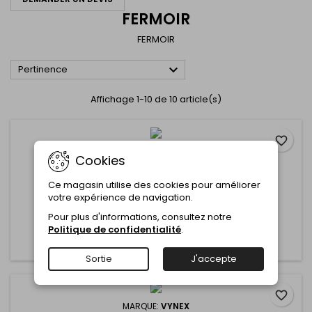
FERMOIR
FERMOIR

Pertinence
Affichage 1-10 de 10 article(s)
favorite_border
MARQUE:
VYNEX
Cookies
FERMETURE COFFRET ANIC 42X27 X2PC-VYNEX
Ce magasin utilise des cookies pour améliorer
Commentaire(s):
0
votre expérience de navigation.
Pour plus d'informations, consultez notre
Politique de confidentialité
.
Ajouter au panier
Plus

Sortie
J'accepte
favorite_border
MARQUE:
VYNEX