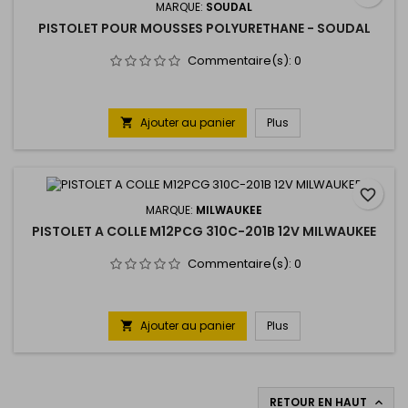
MARQUE:
SOUDAL
PISTOLET POUR MOUSSES POLYURETHANE - SOUDAL
Commentaire(s):
0
Ajouter au panier
Plus

favorite_border
MARQUE:
MILWAUKEE
PISTOLET A COLLE M12PCG 310C-201B 12V MILWAUKEE
Commentaire(s):
0
Ajouter au panier
Plus

RETOUR EN HAUT
