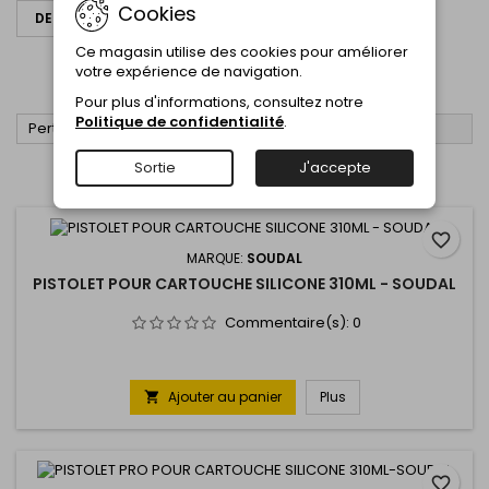
Cookies
DEMANDER UN DEVIS
ACCESSOIRE SILICONE
Ce magasin utilise des cookies pour améliorer
votre expérience de navigation.
ACCESSOIRE SILICONE
Pour plus d'informations, consultez notre
Politique de confidentialité
.

Pertinence
FILTRER
Sortie
J'accepte
Affichage 1-5 de 5 article(s)
favorite_border
MARQUE:
SOUDAL
PISTOLET POUR CARTOUCHE SILICONE 310ML - SOUDAL
Commentaire(s):
0
Ajouter au panier
Plus

favorite_border