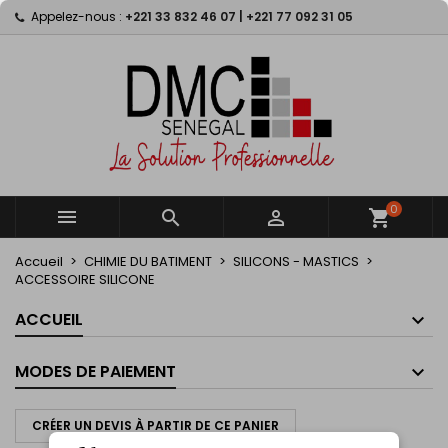
Appelez-nous :
+221 33 832 46 07 | +221 77 092 31 05
×
×
×
×
My wishlists
((modalTitle))
Créer une liste d'envies
Connexion
Create new list
add_circle_outline
((confirmMessage))
Vous devez être connecté pour ajouter des produits
Nom de la liste d'envies
à votre liste d'envies.
((cancelText))
((modalDeleteText))
Annuler
Connexion
Annuler
Créer une liste d'envies
0



shopping_cart
Accueil
CHIMIE DU BATIMENT
SILICONS - MASTICS
ACCESSOIRE SILICONE
ACCUEIL
MODES DE PAIEMENT
CRÉER UN DEVIS À PARTIR DE CE PANIER