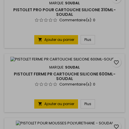
MARQUE:
SOUDAL
PISTOLET PRO POUR CARTOUCHE SILICONE 310ML-
SOUDAL
Commentaire(s):
0
Ajouter au panier
Plus

favorite_border
MARQUE:
SOUDAL
PISTOLET FERME PR CARTOUCHE SILICONE 600ML-
SOUDAL
Commentaire(s):
0
Ajouter au panier
Plus

favorite_border