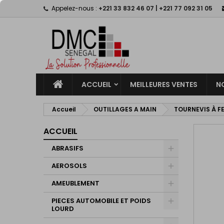
Appelez-nous :
+221 33 832 46 07 | +221 77 092 31 05
M
C
C
add_circle_outline
Vo
No
d'e
ACCUEIL
MEILLEURES VENTES
N
Accueil
OUTILLAGES A MAIN
TOURNEVIS À F
ACCUEIL
ABRASIFS
AEROSOLS
AMEUBLEMENT
PIECES AUTOMOBILE ET POIDS
LOURD