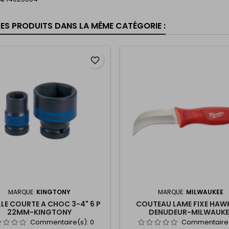
RES PRODUITS DANS LA MÊME CATÉGORIE :
favorite_border
MARQUE:
KINGTONY
MARQUE:
MILWAUKEE
LE COURTE A CHOC 3-4" 6 P
COUTEAU LAME FIXE HAWK
22MM-KINGTONY
DENUDEUR-MILWAUKE
Commentaire(s):
0
Commentaire