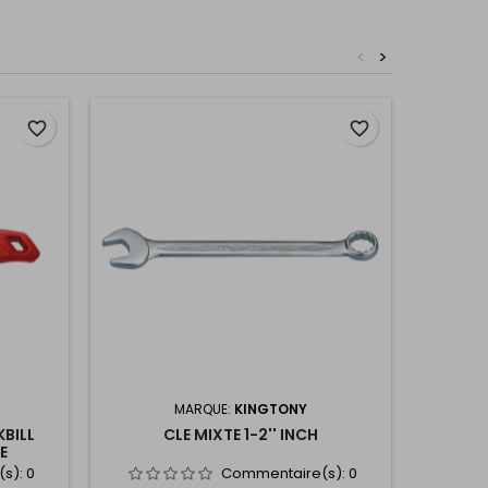
<
>
Nouvea
favorite_border
favorite_border
MARQUE:
KINGTONY
BILL
CLE MIXTE 1-2'' INCH
MASSE
E
CHRO
(s):
0
Commentaire(s):
0