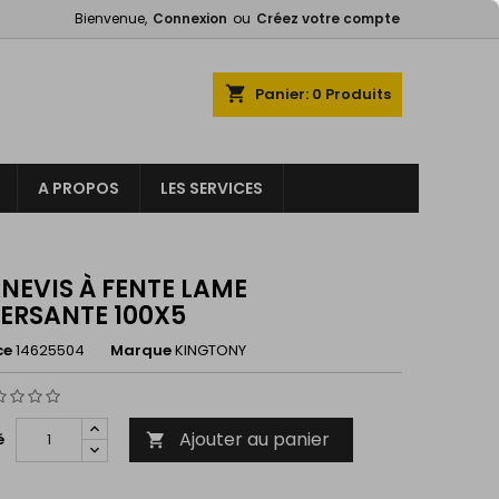
Bienvenue,
Connexion
ou
Créez votre compte
×
×
×
shopping_cart
Panier:
0
Produits
A PROPOS
LES SERVICES
n
s
NEVIS À FENTE LAME
ERSANTE 100X5
ce
14625504
Marque
KINGTONY
Ajouter au panier
é
