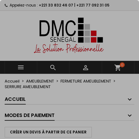
Appelez-nous :
+221 33 832 46 07 | +221 77 092 31 05
×
×
×
×
My wishlists
((modalTitle))
((title))
Connexion
((confirmMessage))
Vous devez être connecté pour ajouter des produits
((label))
à votre liste d'envies.
add_circle_outline
Create new list
((cancelText))
((modalDeleteText))
((cancelText))
((loginText))
((cancelText))
((createText))
0



shopping_cart
Accueil
AMEUBLEMENT
FERMETURE AMEUBLEMENT
SERRURE AMEUBLEMENT
ACCUEIL
MODES DE PAIEMENT
CRÉER UN DEVIS À PARTIR DE CE PANIER