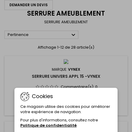
DEMANDER UN DEVIS
SERRURE AMEUBLEMENT
SERRURE AMEUBLEMENT

Pertinence
Affichage 1-12 de 28 article(s)
MARQUE:
VYNEX
SERRURE UNIVERS APPL 15 -VYNEX
Commentaire(s):
0
Cookies
Ce magasin utilise des cookies pour améliorer
Ajouter au panier
Plus

votre expérience de navigation.
Pour plus d'informations, consultez notre
Politique de confidentialité
.