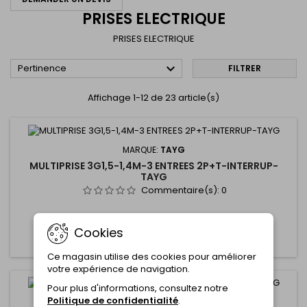
PRISES ELECTRIQUE
PRISES ELECTRIQUE

Pertinence
FILTRER
Affichage 1-12 de 23 article(s)
MARQUE:
TAYG
MULTIPRISE 3G1,5-1,4M-3 ENTREES 2P+T-INTERRUP-
TAYG
Commentaire(s):
0
Cookies
Ajouter au panier
Plus

Ce magasin utilise des cookies pour améliorer
votre expérience de navigation.
Pour plus d'informations, consultez notre
Politique de confidentialité
.
MARQUE:
TAYG