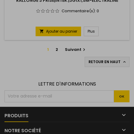
RALLONGE 3 PRISE|INTER.|3G1X1,5M-ELECTRALINE
Commentaire(s):
0
Ajouter au panier
Plus

1
2
Suivant

RETOUR EN HAUT

LETTRE D'INFORMATIONS

PRODUITS

NOTRE SOCIÉTÉ