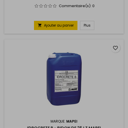
Commentaire(s):
0
Ajouter au panier
Plus

favorite_border
MARQUE:
MAPEI