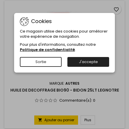
favorite_border
Cookies
Ce magasin utilise des cookies pour améliorer
votre expérience de navigation.
Pour plus d'informations, consultez notre
Politique de confidentialité
.
Sortie
J'accepte
MARQUE:
AUTRES
HUILE DE DECOFFRAGE BIO90 - BIDON 25LT LEGNOTRE
Commentaire(s):
0
Ajouter au panier
Plus
