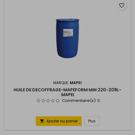
favorite_border
MARQUE:
MAPEI
HUILE DE DECOFFRAGE-MAPEFORM MIN 220-208L-
MAPEI
Commentaire(s):
0
Ajouter au panier
Plus
