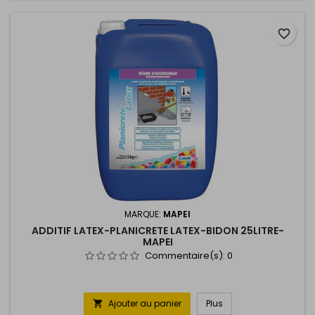
favorite_border
MARQUE:
MAPEI
ADDITIF LATEX-PLANICRETE LATEX-BIDON 25LITRE-
MAPEI
Commentaire(s):
0
Ajouter au panier
Plus
