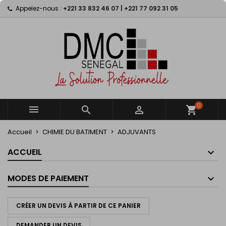
Appelez-nous :
+221 33 832 46 07 | +221 77 092 31 05
×
×
×
×
My wishlists
((modalTitle))
Créer une liste d'envies
Connexion
Create new list
add_circle_outline
((confirmMessage))
Vous devez être connecté pour ajouter des produits
Nom de la liste d'envies
à votre liste d'envies.
((cancelText))
((modalDeleteText))
Annuler
Connexion
Annuler
Créer une liste d'envies
0



shopping_cart
Accueil
CHIMIE DU BATIMENT
ADJUVANTS
ACCUEIL
MODES DE PAIEMENT
CRÉER UN DEVIS À PARTIR DE CE PANIER
DEMANDER UN DEVIS