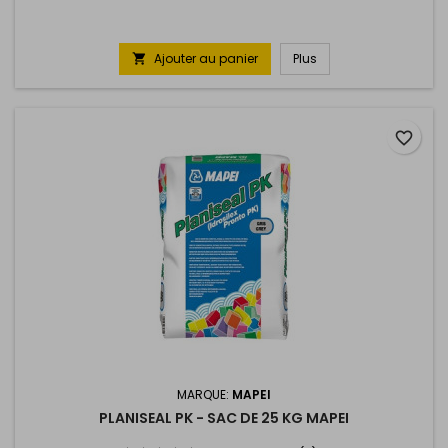
Ajouter au panier
Plus

favorite_border
MARQUE:
MAPEI
PLANISEAL PK - SAC DE 25 KG MAPEI