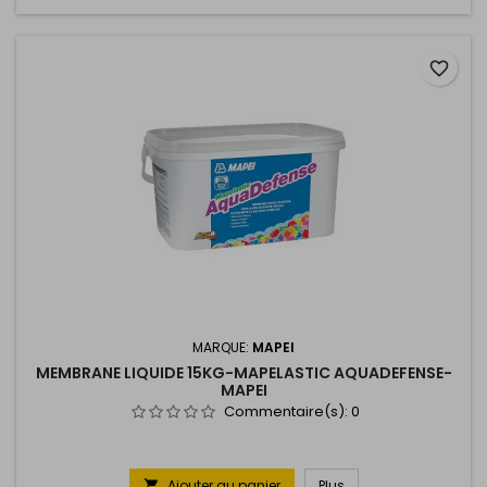
favorite_border
MARQUE:
MAPEI
MEMBRANE LIQUIDE 15KG-MAPELASTIC AQUADEFENSE-
MAPEI
Commentaire(s):
0
Ajouter au panier
Plus
