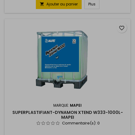
Ajouter au panier
Plus

favorite_border
MARQUE:
MAPEI
SUPERPLASTIFIANT-DYNAMON XTEND W333-1000L-
MAPEI
Commentaire(s):
0