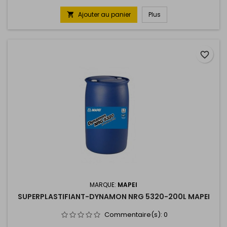
Ajouter au panier
Plus

favorite_border
MARQUE:
MAPEI
SUPERPLASTIFIANT-DYNAMON NRG 5320-200L MAPEI
Commentaire(s):
0