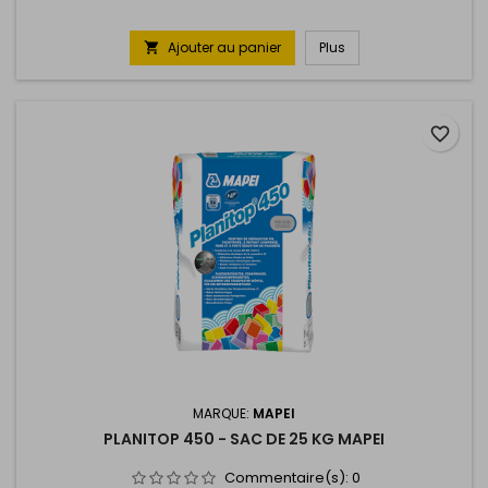
Ajouter au panier
Plus

favorite_border
MARQUE:
MAPEI
PLANITOP 450 - SAC DE 25 KG MAPEI
Commentaire(s):
0